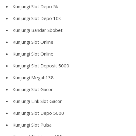
Kunjungi
Slot Depo 5k
Kunjungi
Slot Depo 10k
Kunjungi
Bandar Sbobet
Kunjungi
Slot Online
Kunjungi
Slot Online
Kunjungi
Slot Deposit 5000
Kunjungi
Megah138
Kunjungi
Slot Gacor
Kunjungi
Link Slot Gacor
Kunjungi
Slot Depo 5000
Kunjungi
Slot Pulsa