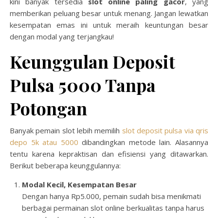
kini banyak tersedia
slot online paling gacor
, yang
memberikan peluang besar untuk menang. Jangan lewatkan
kesempatan emas ini untuk meraih keuntungan besar
dengan modal yang terjangkau!
Keunggulan Deposit
Pulsa 5000 Tanpa
Potongan
Banyak pemain slot lebih memilih
slot deposit pulsa via qris
depo 5k atau 5000
dibandingkan metode lain. Alasannya
tentu karena kepraktisan dan efisiensi yang ditawarkan.
Berikut beberapa keunggulannya:
Modal Kecil, Kesempatan Besar
Dengan hanya Rp5.000, pemain sudah bisa menikmati
berbagai permainan slot online berkualitas tanpa harus