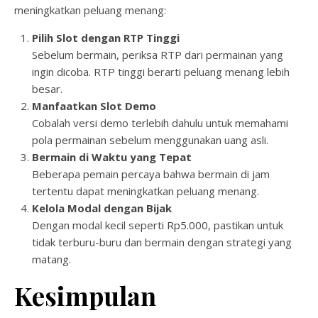
meningkatkan peluang menang:
Pilih Slot dengan RTP Tinggi
Sebelum bermain, periksa RTP dari permainan yang
ingin dicoba. RTP tinggi berarti peluang menang lebih
besar.
Manfaatkan Slot Demo
Cobalah versi demo terlebih dahulu untuk memahami
pola permainan sebelum menggunakan uang asli.
Bermain di Waktu yang Tepat
Beberapa pemain percaya bahwa bermain di jam
tertentu dapat meningkatkan peluang menang.
Kelola Modal dengan Bijak
Dengan modal kecil seperti Rp5.000, pastikan untuk
tidak terburu-buru dan bermain dengan strategi yang
matang.
Kesimpulan