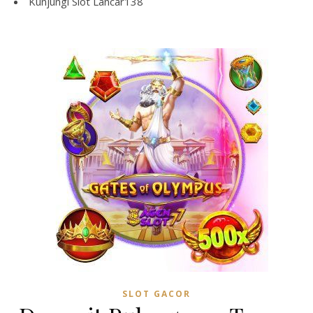
Kunjungi
Slot Lancar138
SLOT GACOR