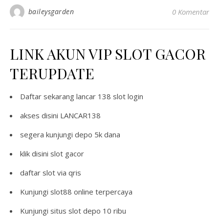
baileysgarden
0 Komentar
LINK AKUN VIP SLOT GACOR
TERUPDATE
Daftar sekarang
lancar 138 slot login
akses disini
LANCAR138
segera kunjungi
depo 5k dana
klik disini
slot gacor
daftar
slot via qris
Kunjungi
slot88 online terpercaya
Kunjungi
situs slot depo 10 ribu