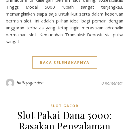
primadona di kalangan pemain slot daring: Aksesibilitas
Tinggi: Modal 5000 rupiah sangat terjangkau,
memungkinkan siapa saja untuk ikut serta dalam keseruan
bermain slot. Ini adalah pilihan ideal bagi pemain dengan
anggaran terbatas yang tetap ingin merasakan adrenalin
permainan slot. Kemudahan Transaksi: Deposit via pulsa
sangat…
BACA SELENGKAPNYA
baileysgarden
0 Komentar
SLOT GACOR
Slot Pakai Dana 5000:
Rasakan Pengalaman