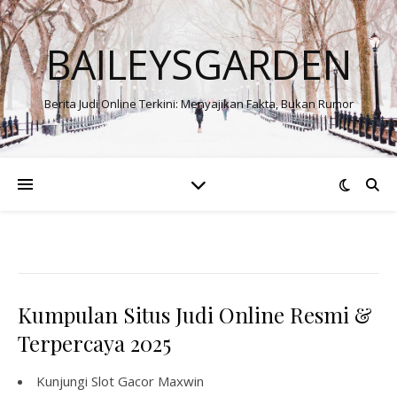
BAILEYSGARDEN
Berita Judi Online Terkini: Menyajikan Fakta, Bukan Rumor
Kumpulan Situs Judi Online Resmi &
Terpercaya 2025
Kunjungi
Slot Gacor Maxwin