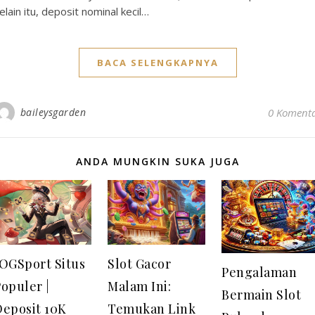
elain itu, deposit nominal kecil…
BACA SELENGKAPNYA
baileysgarden
0 Koment
ANDA MUNGKIN SUKA JUGA
IOGSport Situs
Slot Gacor
Pengalaman
opuler |
Malam Ini:
Bermain Slot
Deposit 10K
Temukan Link