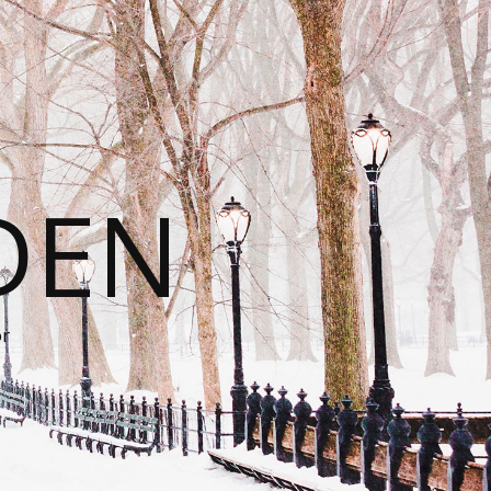
DEN
or