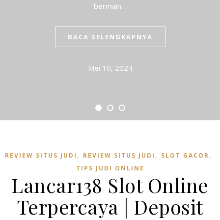
bermain…
BACA SELENGKAPNYA
Mei 10, 2024
,
,
,
REVIEW SITUS JUDI
REVIEW SITUS JUDI
SLOT GACOR
TIPS JUDI ONLINE
Lancar138 Slot Online
Terpercaya | Deposit