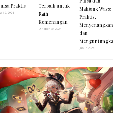
Pulsa dan
ulsa Praktis
Terbaik untuk
Mahjong Ways:
pril 7, 2026
Raih
Praktis,
Kemenangan!
Menyenangkan
Oktober 20, 2024
dan
Menguntungk
Juni 7, 2024