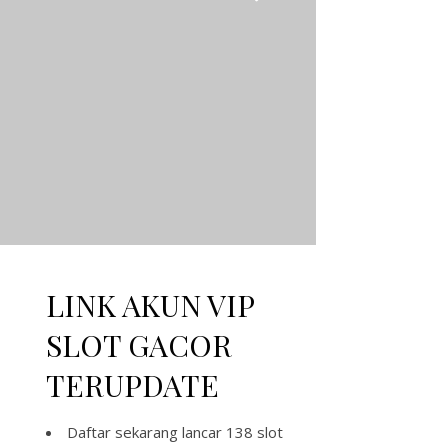
LINK AKUN VIP
SLOT GACOR
TERUPDATE
Daftar sekarang
lancar 138 slot