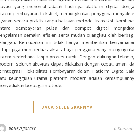
novasi yang menonjol adalah hadirnya platform digital deng
istem pembayaran fleksibel, memungkinkan pengguna mengaks
ayanan secara praktis tanpa batasan metode transaksi. Kombina
ntara pembayaran pulsa dan dompet digital menjadik
engalaman semakin efisien serta mudah dijangkau oleh berbag
alangan. Kemudahan ini tidak hanya memberikan kenyamana
etapi juga memperluas akses bagi pengguna yang mengingink
istem sederhana tanpa proses rumit. Dengan dukungan teknolo
odern, seluruh aktivitas dapat dilakukan dengan cepat, aman, d
erintegrasi. Fleksibilitas Pembayaran dalam Platform Digital Sal
atu keunggulan utama platform modern adalah kemampuann
enyediakan berbagai metode…
BACA SELENGKAPNYA
baileysgarden
0 Koment