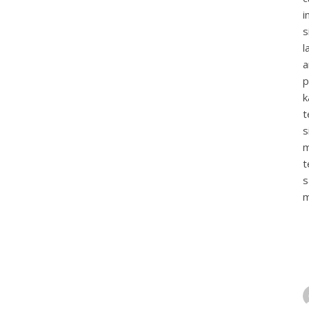
i
s
l
a
p
k
t
s
m
t
s
m