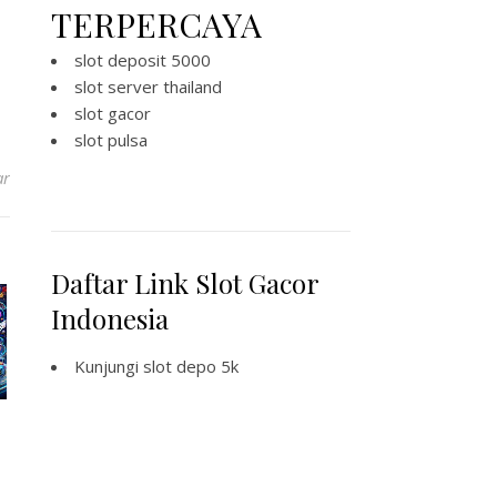
TERPERCAYA
slot deposit 5000
slot server thailand
slot gacor
slot pulsa
ar
Daftar Link Slot Gacor
Indonesia
Kunjungi
slot depo 5k