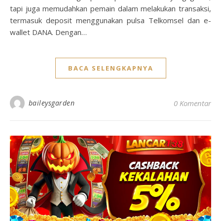
tapi juga memudahkan pemain dalam melakukan transaksi,
termasuk deposit menggunakan pulsa Telkomsel dan e-
wallet DANA. Dengan…
BACA SELENGKAPNYA
baileysgarden
0 Komentar