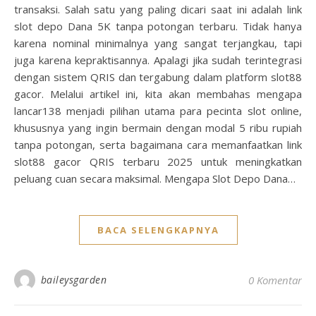
transaksi. Salah satu yang paling dicari saat ini adalah link
slot depo Dana 5K tanpa potongan terbaru. Tidak hanya
karena nominal minimalnya yang sangat terjangkau, tapi
juga karena kepraktisannya. Apalagi jika sudah terintegrasi
dengan sistem QRIS dan tergabung dalam platform slot88
gacor. Melalui artikel ini, kita akan membahas mengapa
lancar138 menjadi pilihan utama para pecinta slot online,
khususnya yang ingin bermain dengan modal 5 ribu rupiah
tanpa potongan, serta bagaimana cara memanfaatkan link
slot88 gacor QRIS terbaru 2025 untuk meningkatkan
peluang cuan secara maksimal. Mengapa Slot Depo Dana…
BACA SELENGKAPNYA
baileysgarden
0 Komentar