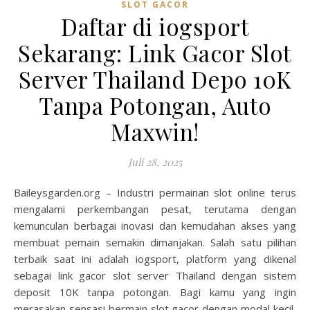
SLOT GACOR
Daftar di iogsport
Sekarang: Link Gacor Slot
Server Thailand Depo 10K
Tanpa Potongan, Auto
Maxwin!
Juli 28, 2025
Baileysgarden.org – Industri permainan slot online terus
mengalami perkembangan pesat, terutama dengan
kemunculan berbagai inovasi dan kemudahan akses yang
membuat pemain semakin dimanjakan. Salah satu pilihan
terbaik saat ini adalah iogsport, platform yang dikenal
sebagai link gacor slot server Thailand dengan sistem
deposit 10K tanpa potongan. Bagi kamu yang ingin
merasakan sensasi bermain slot gacor dengan modal kecil,