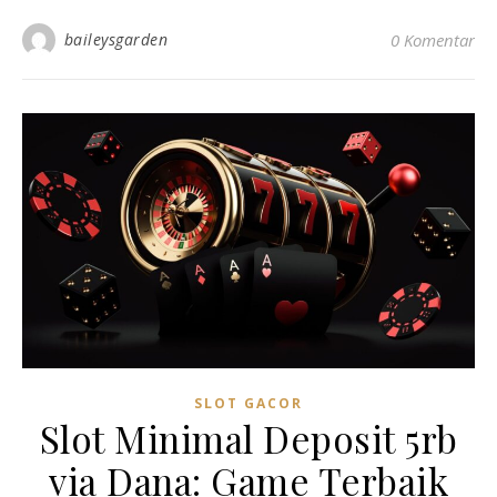
baileysgarden
0 Komentar
SLOT GACOR
Slot Minimal Deposit 5rb
via Dana: Game Terbaik