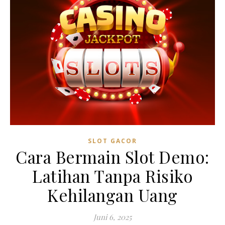
SLOT GACOR
Cara Bermain Slot Demo:
Latihan Tanpa Risiko
Kehilangan Uang
Juni 6, 2025