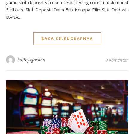
game slot deposit via dana terbaik yang cocok untuk modal
5 ribuan. Slot Deposit Dana 5rb Kenapa Pilih Slot Deposit
DANA…
BACA SELENGKAPNYA
baileysgarden
0 Komentar