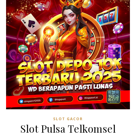
SLOT GACOR
Slot Pulsa Telkomsel