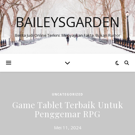
BAILEYSGARDEN
Berita Judi Online Terkini: Menyajikan Fakta, Bukan Rumor
UNCATEGORIZED
Game Tablet Terbaik Untuk
Penggemar RPG
Mei 11, 2024