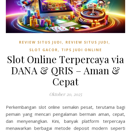
,
,
REVIEW SITUS JUDI
REVIEW SITUS JUDI
,
SLOT GACOR
TIPS JUDI ONLINE
Slot Online Terpercaya via
DANA & QRIS – Aman &
Cepat
Oktober 20, 2025
Perkembangan slot online semakin pesat, terutama bagi
pemain yang mencari pengalaman bermain aman, cepat,
dan menyenangkan. Kini, banyak platform terpercaya
menawarkan berbagai metode deposit modern seperti