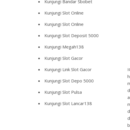
Kunjungi
Bandar Sbobet
Kunjungi
Slot Online
Kunjungi
Slot Online
Kunjungi
Slot Deposit 5000
Kunjungi
Megah138
Kunjungi
Slot Gacor
I
Kunjungi
Link Slot Gacor
h
Kunjungi
Slot Depo 5000
m
d
Kunjungi
Slot Pulsa
a
Kunjungi
Slot Lancar138
m
d
d
b