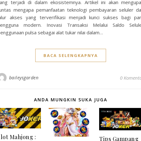
ang terjadi di dalam ekosistemnya. Artikel ini akan mengup
untas mengapa pemanfaatan teknologi pembayaran seluler d
alur akses yang terverifikasi menjadi kunci sukses bagi pa
engguna modern. Inovasi Transaksi Melalui Saldo Selul
enggunaan pulsa sebagai alat tukar nilai dalam…
BACA SELENGKAPNYA
baileysgarden
0 Koment
ANDA MUNGKIN SUKA JUGA
lot Mahjong :
Tips Gampang