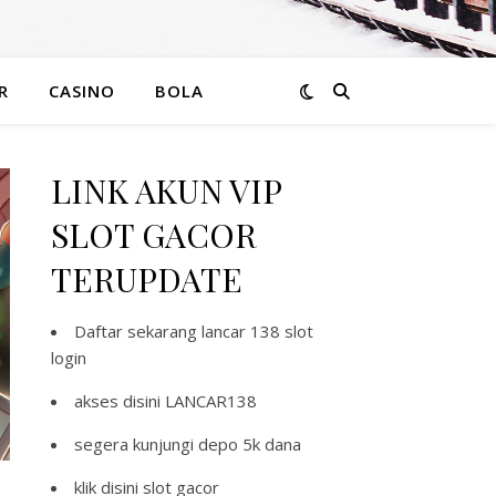
R
CASINO
BOLA
LINK AKUN VIP
SLOT GACOR
TERUPDATE
Daftar sekarang
lancar 138 slot
login
akses disini
LANCAR138
segera kunjungi
depo 5k dana
klik disini
slot gacor