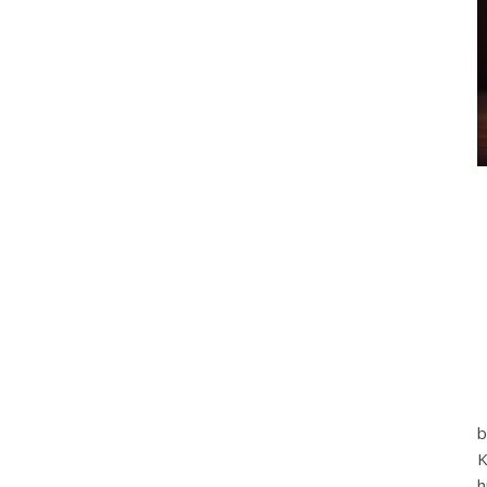
b
K
h