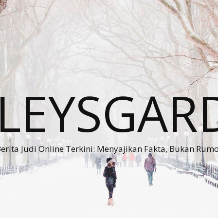
ILEYSGAR
erita Judi Online Terkini: Menyajikan Fakta, Bukan Rum