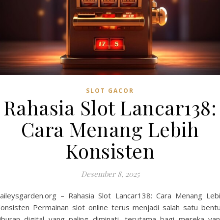
SLOT GACOR
Rahasia Slot Lancar138:
Cara Menang Lebih
Konsisten
Desember 8, 2025
aileysgarden.org – Rahasia Slot Lancar138: Cara Menang Leb
onsisten Permainan slot online terus menjadi salah satu bent
iburan digital yang paling diminati, terutama bagi mereka ya