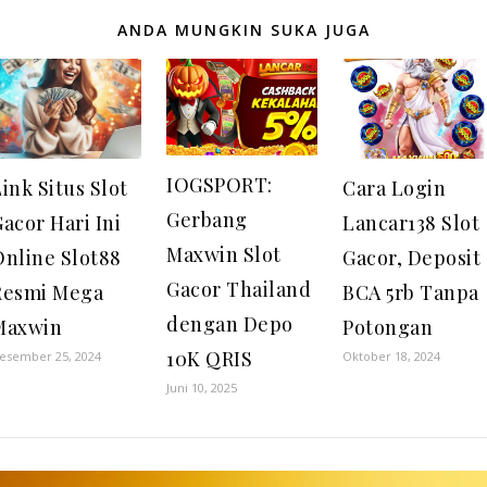
ANDA MUNGKIN SUKA JUGA
IOGSPORT:
ink Situs Slot
Cara Login
Gerbang
acor Hari Ini
Lancar138 Slot
Maxwin Slot
Online Slot88
Gacor, Deposit
Gacor Thailand
Resmi Mega
BCA 5rb Tanpa
dengan Depo
Maxwin
Potongan
10K QRIS
esember 25, 2024
Oktober 18, 2024
Juni 10, 2025