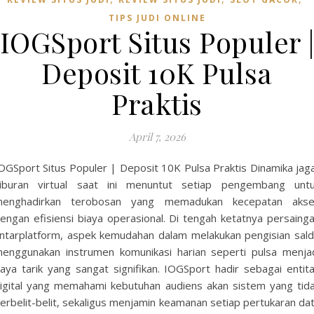
TIPS JUDI ONLINE
IOGSport Situs Populer 
Deposit 10K Pulsa
Praktis
April 7, 2026
OGSport Situs Populer | Deposit 10K Pulsa Praktis Dinamika jag
iburan virtual saat ini menuntut setiap pengembang unt
enghadirkan terobosan yang memadukan kecepatan aks
engan efisiensi biaya operasional. Di tengah ketatnya persaing
ntarplatform, aspek kemudahan dalam melakukan pengisian sal
enggunakan instrumen komunikasi harian seperti pulsa menja
aya tarik yang sangat signifikan. IOGSport hadir sebagai entit
igital yang memahami kebutuhan audiens akan sistem yang tid
erbelit-belit, sekaligus menjamin keamanan setiap pertukaran da