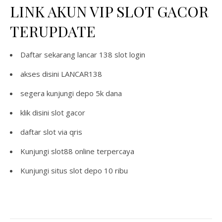
LINK AKUN VIP SLOT GACOR
TERUPDATE
Daftar sekarang
lancar 138 slot login
akses disini
LANCAR138
segera kunjungi
depo 5k dana
klik disini
slot gacor
daftar
slot via qris
Kunjungi
slot88 online terpercaya
Kunjungi
situs slot depo 10 ribu