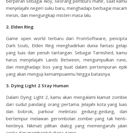
berperan sebagai Aloy, seorang pemburu mahir, saat kamu
menjelajahi negeri suku baru, menghadapi berbagai macam
mesin, dan mengungkap misteri masa lalu.
2. Elden Ring
Game open world terbaru dari FromSoftware, pencipta
Dark Souls, Elden Ring menghadirkan dunia fantasi gelap
yang luas dan penuh tantangan. Sebagai Tarnished, kamu
harus menjelajahi Lands Between, mengumpulkan rune,
dan menghadapi bos yang kuat dalam pertempuran epik
yang akan menguji kemampuanmu hingga batasnya.
3. Dying Light 2 Stay Human
Dalam Dying Light 2, kamu akan mengalami kiamat zombie
dari sudut pandang orang pertama. Jelajahi kota yang luas
dan bobrok, parkour melintasi gedung-gedung, dan
bertempur melawan gerombolan zombie yang tak henti-
hentinya. Nikmati pilihan dialog yang memengaruhi jalan
cerita dan membentuk dunia game.