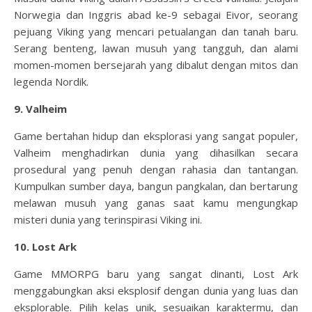
Norwegia dan Inggris abad ke-9 sebagai Eivor, seorang
pejuang Viking yang mencari petualangan dan tanah baru.
Serang benteng, lawan musuh yang tangguh, dan alami
momen-momen bersejarah yang dibalut dengan mitos dan
legenda Nordik.
9. Valheim
Game bertahan hidup dan eksplorasi yang sangat populer,
Valheim menghadirkan dunia yang dihasilkan secara
prosedural yang penuh dengan rahasia dan tantangan.
Kumpulkan sumber daya, bangun pangkalan, dan bertarung
melawan musuh yang ganas saat kamu mengungkap
misteri dunia yang terinspirasi Viking ini.
10. Lost Ark
Game MMORPG baru yang sangat dinanti, Lost Ark
menggabungkan aksi eksplosif dengan dunia yang luas dan
eksplorable. Pilih kelas unik, sesuaikan karaktermu, dan