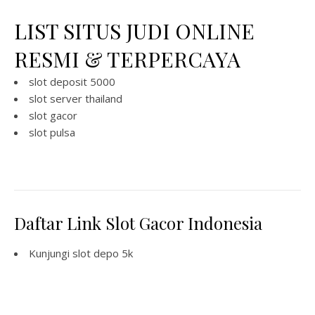
LIST SITUS JUDI ONLINE
RESMI & TERPERCAYA
slot deposit 5000
slot server thailand
slot gacor
slot pulsa
Daftar Link Slot Gacor Indonesia
Kunjungi
slot depo 5k