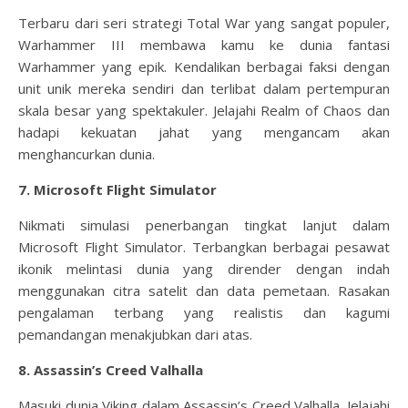
Terbaru dari seri strategi Total War yang sangat populer,
Warhammer III membawa kamu ke dunia fantasi
Warhammer yang epik. Kendalikan berbagai faksi dengan
unit unik mereka sendiri dan terlibat dalam pertempuran
skala besar yang spektakuler. Jelajahi Realm of Chaos dan
hadapi kekuatan jahat yang mengancam akan
menghancurkan dunia.
7. Microsoft Flight Simulator
Nikmati simulasi penerbangan tingkat lanjut dalam
Microsoft Flight Simulator. Terbangkan berbagai pesawat
ikonik melintasi dunia yang dirender dengan indah
menggunakan citra satelit dan data pemetaan. Rasakan
pengalaman terbang yang realistis dan kagumi
pemandangan menakjubkan dari atas.
8. Assassin’s Creed Valhalla
Masuki dunia Viking dalam Assassin’s Creed Valhalla. Jelajahi