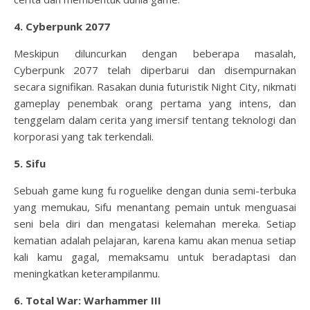
4. Cyberpunk 2077
Meskipun diluncurkan dengan beberapa masalah,
Cyberpunk 2077 telah diperbarui dan disempurnakan
secara signifikan. Rasakan dunia futuristik Night City, nikmati
gameplay penembak orang pertama yang intens, dan
tenggelam dalam cerita yang imersif tentang teknologi dan
korporasi yang tak terkendali.
5. Sifu
Sebuah game kung fu roguelike dengan dunia semi-terbuka
yang memukau, Sifu menantang pemain untuk menguasai
seni bela diri dan mengatasi kelemahan mereka. Setiap
kematian adalah pelajaran, karena kamu akan menua setiap
kali kamu gagal, memaksamu untuk beradaptasi dan
meningkatkan keterampilanmu.
6. Total War: Warhammer III