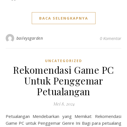
BACA SELENGKAPNYA
baileysgarden
0 Komentar
UNCATEGORIZED
Rekomendasi Game PC
Untuk Penggemar
Petualangan
Mei 8, 2024
Petualangan Mendebarkan yang Memikat: Rekomendasi
Game PC untuk Penggemar Genre Ini Bagi para petualang