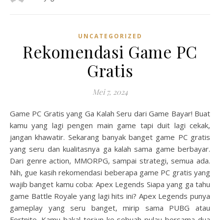
UNCATEGORIZED
Rekomendasi Game PC
Gratis
Mei 7, 2024
Game PC Gratis yang Ga Kalah Seru dari Game Bayar! Buat
kamu yang lagi pengen main game tapi duit lagi cekak,
jangan khawatir. Sekarang banyak banget game PC gratis
yang seru dan kualitasnya ga kalah sama game berbayar.
Dari genre action, MMORPG, sampai strategi, semua ada.
Nih, gue kasih rekomendasi beberapa game PC gratis yang
wajib banget kamu coba: Apex Legends Siapa yang ga tahu
game Battle Royale yang lagi hits ini? Apex Legends punya
gameplay yang seru banget, mirip sama PUBG atau
Fortnite. Kamu bakal terjun ke sebuah pulau bersama dua