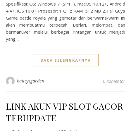
Spesifikasi: OS: Windows 7 (SP1+), macOS 10.12+, Android
4.4+, iOS 10.0+ Prosesor: 1 GHz RAM: 512 MB 2. Fall Guys
Game battle royale yang gemetar dan berwarna-warni ini
akan membuatmu terpecah. Berlari, melompat, dan
bermanuver melalui berbagai rintangan untuk menjadi
yang…
BACA SELENGKAPNYA
baileysgarden
0 Komentar
LINK AKUN VIP SLOT GACOR
TERUPDATE