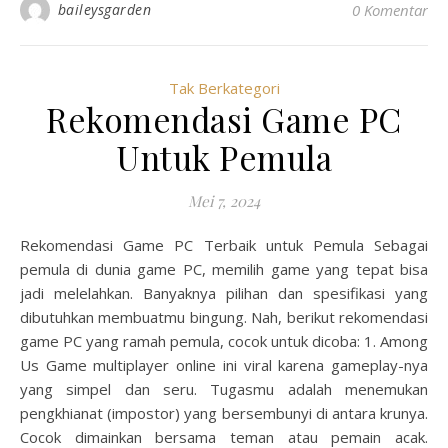
baileysgarden
0 Komentar
Tak Berkategori
Rekomendasi Game PC
Untuk Pemula
Mei 7, 2024
Rekomendasi Game PC Terbaik untuk Pemula Sebagai
pemula di dunia game PC, memilih game yang tepat bisa
jadi melelahkan. Banyaknya pilihan dan spesifikasi yang
dibutuhkan membuatmu bingung. Nah, berikut rekomendasi
game PC yang ramah pemula, cocok untuk dicoba: 1. Among
Us Game multiplayer online ini viral karena gameplay-nya
yang simpel dan seru. Tugasmu adalah menemukan
pengkhianat (impostor) yang bersembunyi di antara krunya.
Cocok dimainkan bersama teman atau pemain acak.