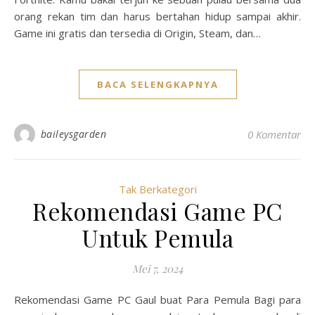
orang rekan tim dan harus bertahan hidup sampai akhir.
Game ini gratis dan tersedia di Origin, Steam, dan…
BACA SELENGKAPNYA
baileysgarden
0 Komentar
Tak Berkategori
Rekomendasi Game PC
Untuk Pemula
Mei 7, 2024
Rekomendasi Game PC Gaul buat Para Pemula Bagi para