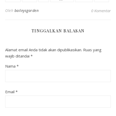
Oleh
baileysgarden
0 Komentar
TINGGALKAN BALASAN
Alamat email Anda tidak akan dipublikasikan.
Ruas yang
wajib ditandai
*
Nama
*
Email
*