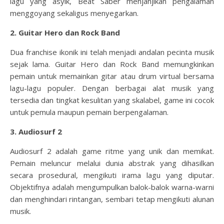
lagu yang asyik, Beat Saber menjanjikan pengalaman
menggoyang sekaligus menyegarkan.
2. Guitar Hero dan Rock Band
Dua franchise ikonik ini telah menjadi andalan pecinta musik
sejak lama. Guitar Hero dan Rock Band memungkinkan
pemain untuk memainkan gitar atau drum virtual bersama
lagu-lagu populer. Dengan berbagai alat musik yang
tersedia dan tingkat kesulitan yang skalabel, game ini cocok
untuk pemula maupun pemain berpengalaman.
3. Audiosurf 2
Audiosurf 2 adalah game ritme yang unik dan memikat.
Pemain meluncur melalui dunia abstrak yang dihasilkan
secara prosedural, mengikuti irama lagu yang diputar.
Objektifnya adalah mengumpulkan balok-balok warna-warni
dan menghindari rintangan, sembari tetap mengikuti alunan
musik.