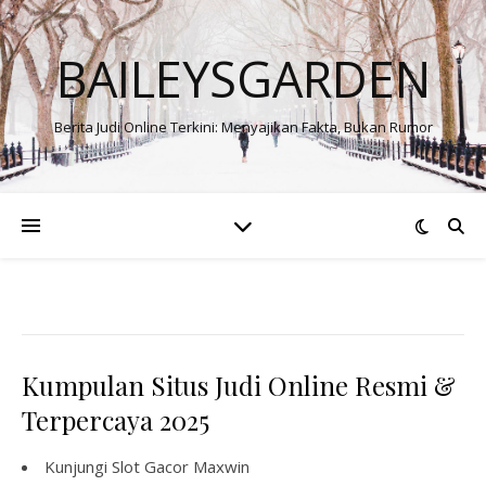
BAILEYSGARDEN
Berita Judi Online Terkini: Menyajikan Fakta, Bukan Rumor
Kumpulan Situs Judi Online Resmi &
Terpercaya 2025
Kunjungi
Slot Gacor Maxwin