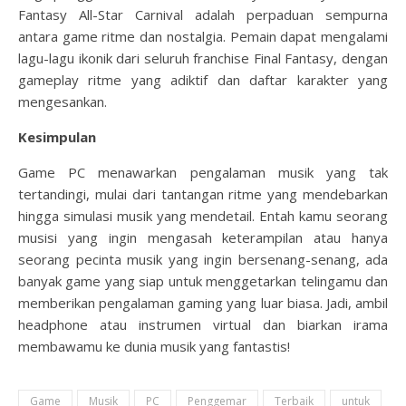
Fantasy All-Star Carnival adalah perpaduan sempurna
antara game ritme dan nostalgia. Pemain dapat mengalami
lagu-lagu ikonik dari seluruh franchise Final Fantasy, dengan
gameplay ritme yang adiktif dan daftar karakter yang
mengesankan.
Kesimpulan
Game PC menawarkan pengalaman musik yang tak
tertandingi, mulai dari tantangan ritme yang mendebarkan
hingga simulasi musik yang mendetail. Entah kamu seorang
musisi yang ingin mengasah keterampilan atau hanya
seorang pecinta musik yang ingin bersenang-senang, ada
banyak game yang siap untuk menggetarkan telingamu dan
memberikan pengalaman gaming yang luar biasa. Jadi, ambil
headphone atau instrumen virtual dan biarkan irama
membawamu ke dunia musik yang fantastis!
Game
Musik
PC
Penggemar
Terbaik
untuk