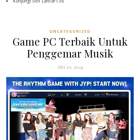
Kunjungi
Slot Lancar138
UNCATEGORIZED
Game PC Terbaik Untuk
Penggemar Musik
Mei 10, 2024