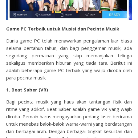
Game PC Terbaik untuk Musisi dan Pecinta Musik
Dunia game PC telah menawarkan pengalaman luar biasa
selama bertahun-tahun, dan bagi penggemar musik, ada
segudang permainan yang siap memanjakan telinga
sekaligus memberikan hiburan yang tiada tara. Berikut ini
adalah beberapa game PC terbaik yang wajib dicoba oleh
para pecinta musik:
1. Beat Saber (VR)
Bagi pecinta musik yang haus akan tantangan fisik dan
ritme yang adiktif, Beat Saber adalah game VR yang wajib
dicoba. Pemain harus mengayunkan pedang laser berirama
untuk menebas balok-balok warna-warni yang berdatangan
dari berbagai arah. Dengan berbagai tingkat kesulitan dan