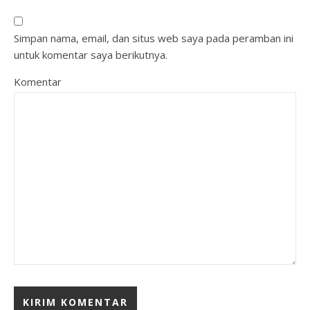
Simpan nama, email, dan situs web saya pada peramban ini
untuk komentar saya berikutnya.
Komentar