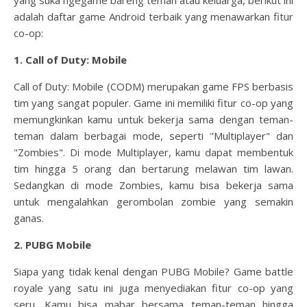
yang suka ngegame bareng teman atau keluarga, berikut ini
adalah daftar game Android terbaik yang menawarkan fitur
co-op:
1. Call of Duty: Mobile
Call of Duty: Mobile (CODM) merupakan game FPS berbasis
tim yang sangat populer. Game ini memiliki fitur co-op yang
memungkinkan kamu untuk bekerja sama dengan teman-
teman dalam berbagai mode, seperti "Multiplayer" dan
"Zombies". Di mode Multiplayer, kamu dapat membentuk
tim hingga 5 orang dan bertarung melawan tim lawan.
Sedangkan di mode Zombies, kamu bisa bekerja sama
untuk mengalahkan gerombolan zombie yang semakin
ganas.
2. PUBG Mobile
Siapa yang tidak kenal dengan PUBG Mobile? Game battle
royale yang satu ini juga menyediakan fitur co-op yang
seru. Kamu bisa mabar bersama teman-teman hingga