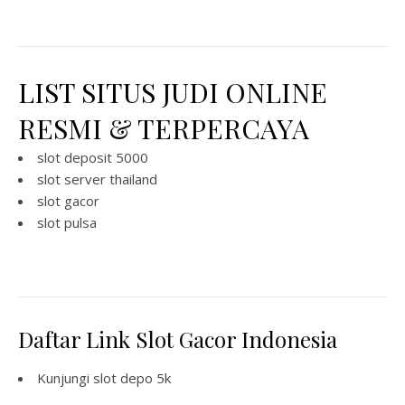
LIST SITUS JUDI ONLINE
RESMI & TERPERCAYA
slot deposit 5000
slot server thailand
slot gacor
slot pulsa
Daftar Link Slot Gacor Indonesia
Kunjungi
slot depo 5k