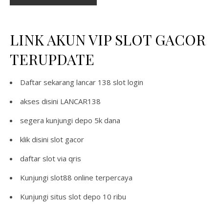
LINK AKUN VIP SLOT GACOR
TERUPDATE
Daftar sekarang
lancar 138 slot login
akses disini
LANCAR138
segera kunjungi
depo 5k dana
klik disini
slot gacor
daftar
slot via qris
Kunjungi
slot88 online terpercaya
Kunjungi
situs slot depo 10 ribu