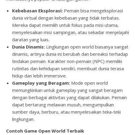
Kebebasan Eksplorasi:
Pemain bisa mengeksplorasi
dunia virtual dengan kebebasan yang tidak terbatas.
Mereka dapat memilih untuk fokus pada misi utama,
menyelesaikan misi sampingan, atau sekadar menjelajahi
daratan yang luas.
Dunia Dinamis:
Lingkungan open world biasanya sangat
dinamis, artinya dunia ini berubah dan bereaksi terhadap
tindakan pemain. Karakter non-pemain (NPC) memiliki
rutinitas dan kehidupan sendiri, membuat dunia terasa
hidup dan lebih immersive.
Gameplay yang Beragam:
Mode open world
memungkinkan untuk gameplay yang sangat beragam
dengan berbagai aktivitas yang dapat dilakukan. Pemain
dapat bertarung melawan musuh, mengumpulkan
sumber daya, berburu, atau menyelesaikan teka-teki
lingkungan.
Contoh Game Open World Terbaik