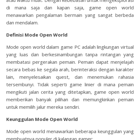
atau waktu muat. Dengan kebebasan untuk mengeksplorasi
di mana saja dan kapan saja, game open world
menawarkan pengalaman bermain yang sangat berbeda
dan mendalam.
Definisi Mode Open World
Mode open world dalam game PC adalah lingkungan virtual
yang luas dan berkesinambungan tanpa rintangan yang
membatasi pergerakan pemain. Pemain dapat menjelajah
secara bebas ke segala arah, berinteraksi dengan karakter
lain, menyelesaikan quest, dan menemukan rahasia
tersembunyi. Tidak seperti game linier di mana pemain
mengikuti jalan cerita yang ditetapkan, game open world
memberikan banyak pilihan dan memungkinkan pemain
untuk memilih jalur mereka sendiri.
Keunggulan Mode Open World
Mode open world menawarkan beberapa keunggulan yang
membuatnya populer di kalangan gamer: