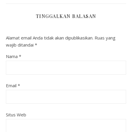
TINGGALKAN BALASAN
Alamat email Anda tidak akan dipublikasikan.
Ruas yang
wajib ditandai
*
Nama
*
Email
*
Situs Web