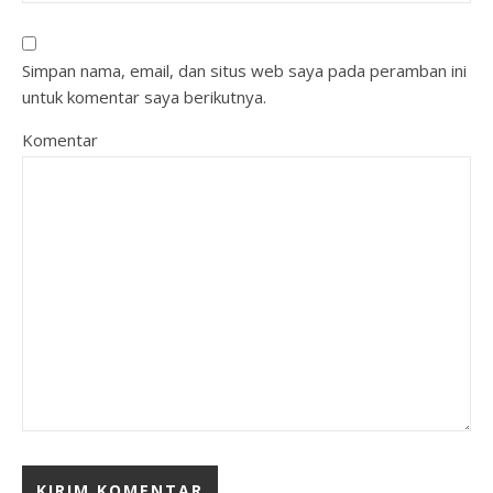
Simpan nama, email, dan situs web saya pada peramban ini
untuk komentar saya berikutnya.
Komentar