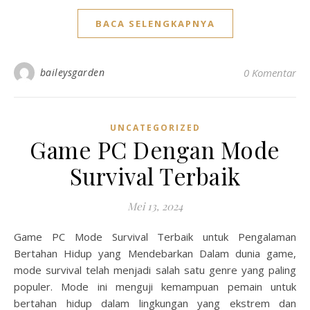
BACA SELENGKAPNYA
baileysgarden
0 Komentar
UNCATEGORIZED
Game PC Dengan Mode
Survival Terbaik
Mei 13, 2024
Game PC Mode Survival Terbaik untuk Pengalaman
Bertahan Hidup yang Mendebarkan Dalam dunia game,
mode survival telah menjadi salah satu genre yang paling
populer. Mode ini menguji kemampuan pemain untuk
bertahan hidup dalam lingkungan yang ekstrem dan