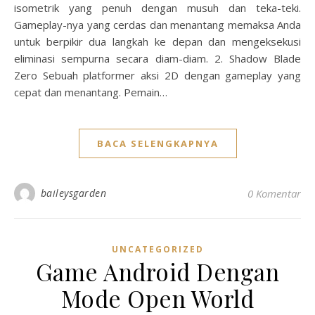
isometrik yang penuh dengan musuh dan teka-teki.
Gameplay-nya yang cerdas dan menantang memaksa Anda
untuk berpikir dua langkah ke depan dan mengeksekusi
eliminasi sempurna secara diam-diam. 2. Shadow Blade
Zero Sebuah platformer aksi 2D dengan gameplay yang
cepat dan menantang. Pemain…
BACA SELENGKAPNYA
baileysgarden
0 Komentar
UNCATEGORIZED
Game Android Dengan
Mode Open World