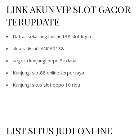
LINK AKUN VIP SLOT GACOR
TERUPDATE
Daftar sekarang
lancar 138 slot login
akses disini
LANCAR138
segera kunjungi
depo 5k dana
Kunjungi
slot88 online terpercaya
Kunjungi
situs slot depo 10 ribu
LIST SITUS JUDI ONLINE