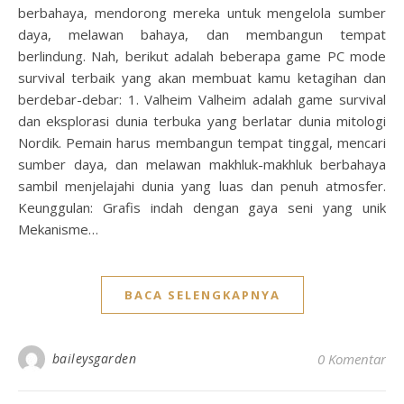
berbahaya, mendorong mereka untuk mengelola sumber
daya, melawan bahaya, dan membangun tempat
berlindung. Nah, berikut adalah beberapa game PC mode
survival terbaik yang akan membuat kamu ketagihan dan
berdebar-debar: 1. Valheim Valheim adalah game survival
dan eksplorasi dunia terbuka yang berlatar dunia mitologi
Nordik. Pemain harus membangun tempat tinggal, mencari
sumber daya, dan melawan makhluk-makhluk berbahaya
sambil menjelajahi dunia yang luas dan penuh atmosfer.
Keunggulan: Grafis indah dengan gaya seni yang unik
Mekanisme…
BACA SELENGKAPNYA
baileysgarden
0 Komentar