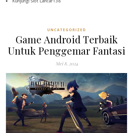
Kunjungi
Slot Lancar138
UNCATEGORIZED
Game Android Terbaik
Untuk Penggemar Fantasi
Mei 8, 2024