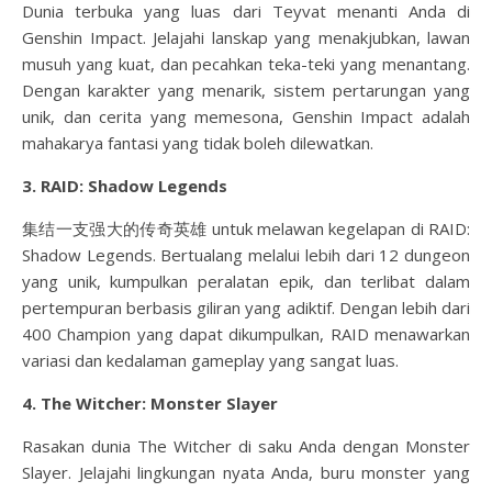
Dunia terbuka yang luas dari Teyvat menanti Anda di
Genshin Impact. Jelajahi lanskap yang menakjubkan, lawan
musuh yang kuat, dan pecahkan teka-teki yang menantang.
Dengan karakter yang menarik, sistem pertarungan yang
unik, dan cerita yang memesona, Genshin Impact adalah
mahakarya fantasi yang tidak boleh dilewatkan.
3. RAID: Shadow Legends
集结一支强大的传奇英雄 untuk melawan kegelapan di RAID:
Shadow Legends. Bertualang melalui lebih dari 12 dungeon
yang unik, kumpulkan peralatan epik, dan terlibat dalam
pertempuran berbasis giliran yang adiktif. Dengan lebih dari
400 Champion yang dapat dikumpulkan, RAID menawarkan
variasi dan kedalaman gameplay yang sangat luas.
4. The Witcher: Monster Slayer
Rasakan dunia The Witcher di saku Anda dengan Monster
Slayer. Jelajahi lingkungan nyata Anda, buru monster yang