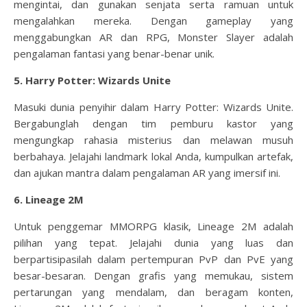
mengintai, dan gunakan senjata serta ramuan untuk
mengalahkan mereka. Dengan gameplay yang
menggabungkan AR dan RPG, Monster Slayer adalah
pengalaman fantasi yang benar-benar unik.
5. Harry Potter: Wizards Unite
Masuki dunia penyihir dalam Harry Potter: Wizards Unite.
Bergabunglah dengan tim pemburu kastor yang
mengungkap rahasia misterius dan melawan musuh
berbahaya. Jelajahi landmark lokal Anda, kumpulkan artefak,
dan ajukan mantra dalam pengalaman AR yang imersif ini.
6. Lineage 2M
Untuk penggemar MMORPG klasik, Lineage 2M adalah
pilihan yang tepat. Jelajahi dunia yang luas dan
berpartisipasilah dalam pertempuran PvP dan PvE yang
besar-besaran. Dengan grafis yang memukau, sistem
pertarungan yang mendalam, dan beragam konten,