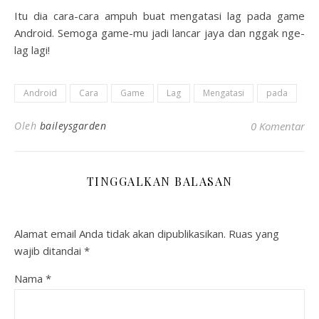
Itu dia cara-cara ampuh buat mengatasi lag pada game
Android. Semoga game-mu jadi lancar jaya dan nggak nge-
lag lagi!
Android
Cara
Game
Lag
Mengatasi
pada
Oleh
baileysgarden
0 Komentar
TINGGALKAN BALASAN
Alamat email Anda tidak akan dipublikasikan.
Ruas yang
wajib ditandai
*
Nama
*