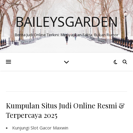
BAILEYSGARDEN
Berita Judi Online Terkini: Menyajikan Fakta, Bukan Rumor
Kumpulan Situs Judi Online Resmi &
Terpercaya 2025
Kunjungi
Slot Gacor Maxwin