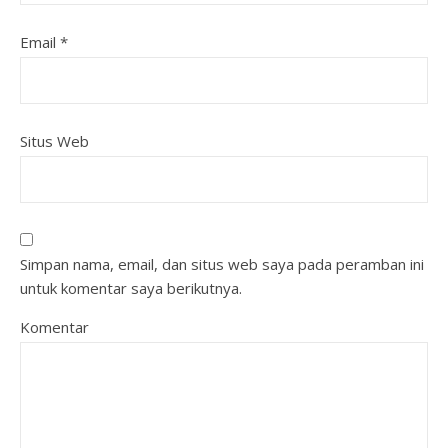
Email
*
Situs Web
Simpan nama, email, dan situs web saya pada peramban ini
untuk komentar saya berikutnya.
Komentar