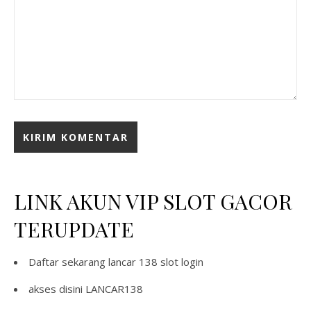
LINK AKUN VIP SLOT GACOR
TERUPDATE
Daftar sekarang
lancar 138 slot login
akses disini
LANCAR138