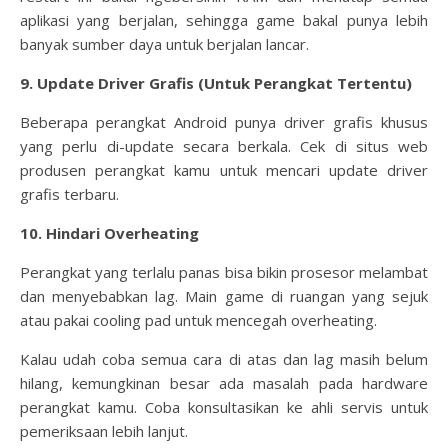
aplikasi yang berjalan, sehingga game bakal punya lebih
banyak sumber daya untuk berjalan lancar.
9. Update Driver Grafis (Untuk Perangkat Tertentu)
Beberapa perangkat Android punya driver grafis khusus
yang perlu di-update secara berkala. Cek di situs web
produsen perangkat kamu untuk mencari update driver
grafis terbaru.
10. Hindari Overheating
Perangkat yang terlalu panas bisa bikin prosesor melambat
dan menyebabkan lag. Main game di ruangan yang sejuk
atau pakai cooling pad untuk mencegah overheating.
Kalau udah coba semua cara di atas dan lag masih belum
hilang, kemungkinan besar ada masalah pada hardware
perangkat kamu. Coba konsultasikan ke ahli servis untuk
pemeriksaan lebih lanjut.