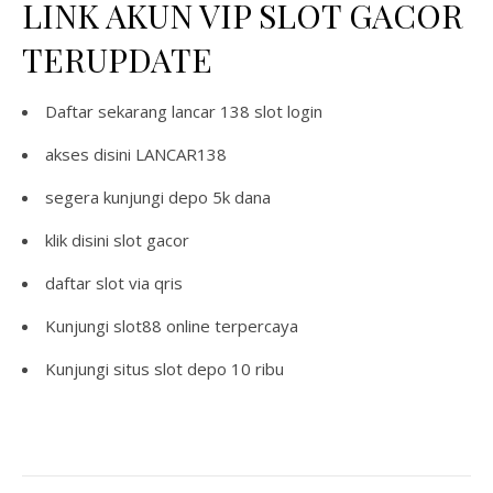
LINK AKUN VIP SLOT GACOR
TERUPDATE
Daftar sekarang
lancar 138 slot login
akses disini
LANCAR138
segera kunjungi
depo 5k dana
klik disini
slot gacor
daftar
slot via qris
Kunjungi
slot88 online terpercaya
Kunjungi
situs slot depo 10 ribu