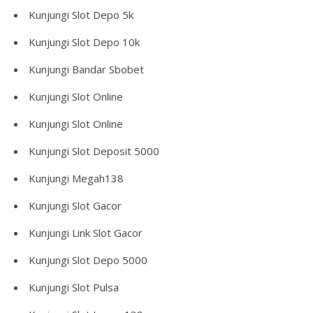
Kunjungi
Slot Depo 5k
Kunjungi
Slot Depo 10k
Kunjungi
Bandar Sbobet
Kunjungi
Slot Online
Kunjungi
Slot Online
Kunjungi
Slot Deposit 5000
Kunjungi
Megah138
Kunjungi
Slot Gacor
Kunjungi
Link Slot Gacor
Kunjungi
Slot Depo 5000
Kunjungi
Slot Pulsa