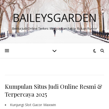
BAILEYSGARDEN
Berita Judi Online Terkini: Menyajikan Fakta, Bukan Rumor
Kumpulan Situs Judi Online Resmi &
Terpercaya 2025
Kunjungi
Slot Gacor Maxwin