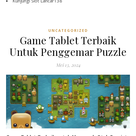
Kunjungi
Slot Lancar138
UNCATEGORIZED
Game Tablet Terbaik
Untuk Penggemar Puzzle
Mei 13, 2024