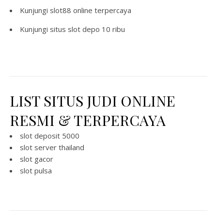
Kunjungi
slot88 online terpercaya
Kunjungi
situs slot depo 10 ribu
LIST SITUS JUDI ONLINE
RESMI & TERPERCAYA
slot deposit 5000
slot server thailand
slot gacor
slot pulsa