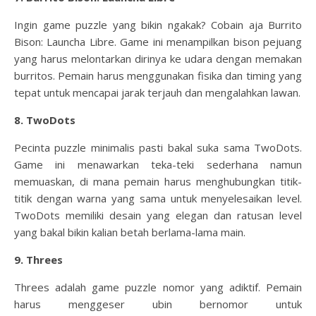
Ingin game puzzle yang bikin ngakak? Cobain aja Burrito
Bison: Launcha Libre. Game ini menampilkan bison pejuang
yang harus melontarkan dirinya ke udara dengan memakan
burritos. Pemain harus menggunakan fisika dan timing yang
tepat untuk mencapai jarak terjauh dan mengalahkan lawan.
8. TwoDots
Pecinta puzzle minimalis pasti bakal suka sama TwoDots.
Game ini menawarkan teka-teki sederhana namun
memuaskan, di mana pemain harus menghubungkan titik-
titik dengan warna yang sama untuk menyelesaikan level.
TwoDots memiliki desain yang elegan dan ratusan level
yang bakal bikin kalian betah berlama-lama main.
9. Threes
Threes adalah game puzzle nomor yang adiktif. Pemain
harus menggeser ubin bernomor untuk