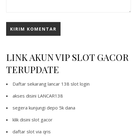
LINK AKUN VIP SLOT GACOR
TERUPDATE
Daftar sekarang
lancar 138 slot login
akses disini
LANCAR138
segera kunjungi
depo 5k dana
klik disini
slot gacor
daftar
slot via qris