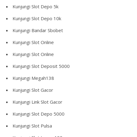
Kunjungi
Slot Depo 5k
Kunjungi
Slot Depo 10k
Kunjungi
Bandar Sbobet
Kunjungi
Slot Online
Kunjungi
Slot Online
Kunjungi
Slot Deposit 5000
Kunjungi
Megah138
Kunjungi
Slot Gacor
Kunjungi
Link Slot Gacor
Kunjungi
Slot Depo 5000
Kunjungi
Slot Pulsa