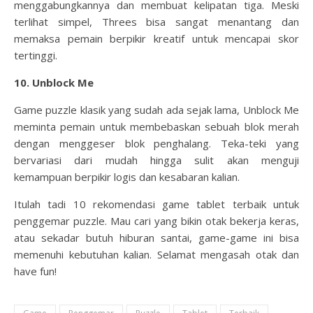
menggabungkannya dan membuat kelipatan tiga. Meski
terlihat simpel, Threes bisa sangat menantang dan
memaksa pemain berpikir kreatif untuk mencapai skor
tertinggi.
10. Unblock Me
Game puzzle klasik yang sudah ada sejak lama, Unblock Me
meminta pemain untuk membebaskan sebuah blok merah
dengan menggeser blok penghalang. Teka-teki yang
bervariasi dari mudah hingga sulit akan menguji
kemampuan berpikir logis dan kesabaran kalian.
Itulah tadi 10 rekomendasi game tablet terbaik untuk
penggemar puzzle. Mau cari yang bikin otak bekerja keras,
atau sekadar butuh hiburan santai, game-game ini bisa
memenuhi kebutuhan kalian. Selamat mengasah otak dan
have fun!