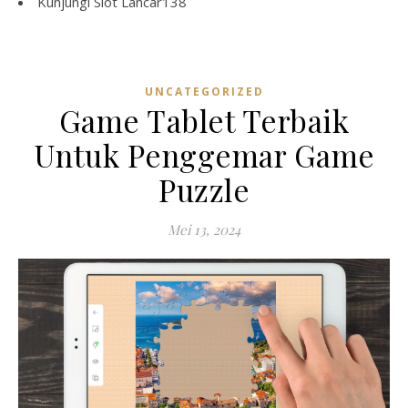
Kunjungi
Slot Lancar138
UNCATEGORIZED
Game Tablet Terbaik
Untuk Penggemar Game
Puzzle
Mei 13, 2024