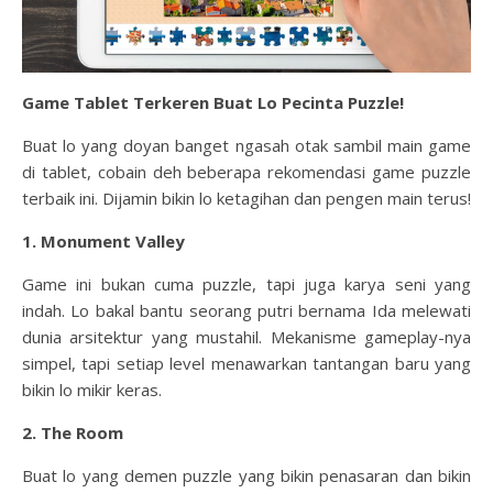
Game Tablet Terkeren Buat Lo Pecinta Puzzle!
Buat lo yang doyan banget ngasah otak sambil main game
di tablet, cobain deh beberapa rekomendasi game puzzle
terbaik ini. Dijamin bikin lo ketagihan dan pengen main terus!
1. Monument Valley
Game ini bukan cuma puzzle, tapi juga karya seni yang
indah. Lo bakal bantu seorang putri bernama Ida melewati
dunia arsitektur yang mustahil. Mekanisme gameplay-nya
simpel, tapi setiap level menawarkan tantangan baru yang
bikin lo mikir keras.
2. The Room
Buat lo yang demen puzzle yang bikin penasaran dan bikin