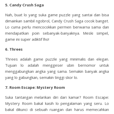
5. Candy Crush Saga
Nah, buat lo yang suka game puzzle yang santai dan bisa
dimainkan sambil ngobrol, Candy Crush Saga cocok banget.
Lo cuma perlu mencocokkan permen berwarna sama dan
mendapatkan poin sebanyak-banyaknya. Meski simpel,
game ini super adiktif lho!
6. Threes
Threes adalah game puzzle yang minimalis dan elegan.
Tujuan lo adalah menggeser ubin bernomor untuk
menggabungkan angka yang sama. Semakin banyak angka
yang lo gabungkan, semakin tinggi skor lo.
7. Room Escape: Mystery Room
Suka tantangan melarikan diri dari kamar? Room Escape:
Mystery Room bakal kasih lo pengalaman yang seru. Lo
bakal dikunci di sebuah ruangan dan harus memecahkan