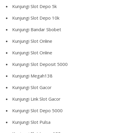
Kunjungi
Slot Depo 5k
Kunjungi
Slot Depo 10k
Kunjungi
Bandar Sbobet
Kunjungi
Slot Online
Kunjungi
Slot Online
Kunjungi
Slot Deposit 5000
Kunjungi
Megah138
Kunjungi
Slot Gacor
Kunjungi
Link Slot Gacor
Kunjungi
Slot Depo 5000
Kunjungi
Slot Pulsa