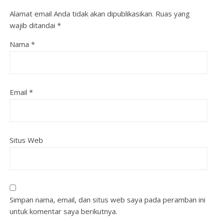
Alamat email Anda tidak akan dipublikasikan.
Ruas yang
wajib ditandai
*
Nama
*
Email
*
Situs Web
Simpan nama, email, dan situs web saya pada peramban ini
untuk komentar saya berikutnya.