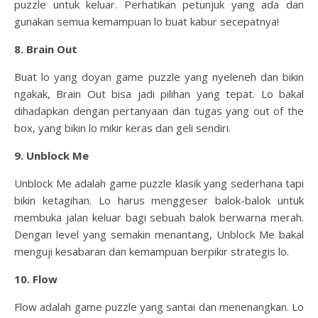
puzzle untuk keluar. Perhatikan petunjuk yang ada dan
gunakan semua kemampuan lo buat kabur secepatnya!
8. Brain Out
Buat lo yang doyan game puzzle yang nyeleneh dan bikin
ngakak, Brain Out bisa jadi pilihan yang tepat. Lo bakal
dihadapkan dengan pertanyaan dan tugas yang out of the
box, yang bikin lo mikir keras dan geli sendiri.
9. Unblock Me
Unblock Me adalah game puzzle klasik yang sederhana tapi
bikin ketagihan. Lo harus menggeser balok-balok untuk
membuka jalan keluar bagi sebuah balok berwarna merah.
Dengan level yang semakin menantang, Unblock Me bakal
menguji kesabaran dan kemampuan berpikir strategis lo.
10. Flow
Flow adalah game puzzle yang santai dan menenangkan. Lo