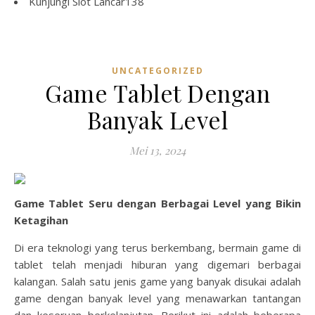
Kunjungi
Slot Lancar138
UNCATEGORIZED
Game Tablet Dengan
Banyak Level
Mei 13, 2024
Game Tablet Seru dengan Berbagai Level yang Bikin
Ketagihan
Di era teknologi yang terus berkembang, bermain game di
tablet telah menjadi hiburan yang digemari berbagai
kalangan. Salah satu jenis game yang banyak disukai adalah
game dengan banyak level yang menawarkan tantangan