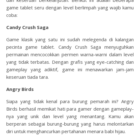
dan keseruan berkelanjutan. Berikut ini adalah beberapa
game tablet seru dengan level berlimpah yang wajib kamu
coba:
Candy Crush Saga
Game klasik yang satu ini sudah melegenda di kalangan
pecinta game tablet. Candy Crush Saga menyuguhkan
permainan mencocokkan permen warna-warni dalam level
yang tidak terbatas. Dengan grafis yang eye-catching dan
gameplay yang adiktif, game ini menawarkan jam-jam
keseruan tiada tara.
Angry Birds
Siapa yang tidak kenal para burung pemarah ini? Angry
Birds berhasil memikat hati para gamer dengan gameplay-
nya yang unik dan level yang menantang. Kamu akan
berperan sebagai burung-burung yang harus melontarkan
diri untuk menghancurkan pertahanan menara babi hijau.