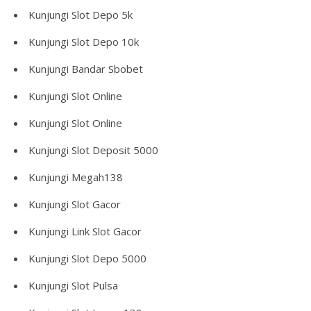
Kunjungi
Slot Depo 5k
Kunjungi
Slot Depo 10k
Kunjungi
Bandar Sbobet
Kunjungi
Slot Online
Kunjungi
Slot Online
Kunjungi
Slot Deposit 5000
Kunjungi
Megah138
Kunjungi
Slot Gacor
Kunjungi
Link Slot Gacor
Kunjungi
Slot Depo 5000
Kunjungi
Slot Pulsa