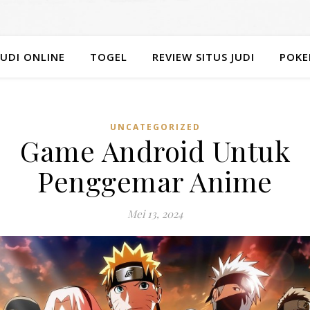
JUDI ONLINE
TOGEL
REVIEW SITUS JUDI
POKE
UNCATEGORIZED
Game Android Untuk
Penggemar Anime
Mei 13, 2024