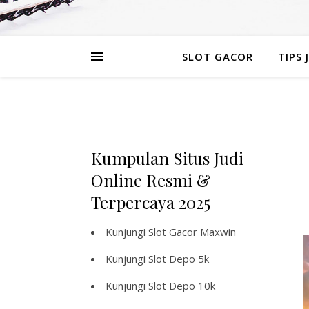
SLOT GACOR
TIPS 
Kumpulan Situs Judi
Online Resmi &
Terpercaya 2025
Kunjungi
Slot Gacor Maxwin
Kunjungi
Slot Depo 5k
Kunjungi
Slot Depo 10k