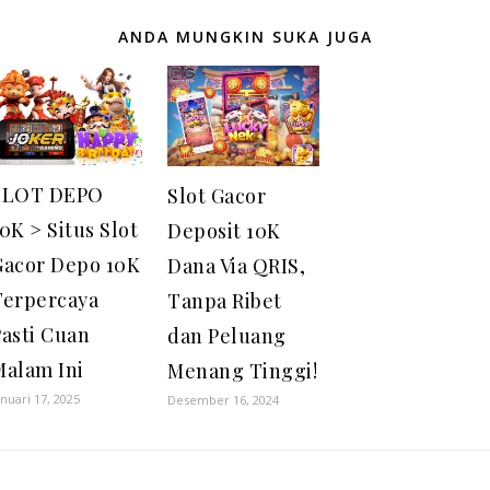
ANDA MUNGKIN SUKA JUGA
SLOT DEPO
Slot Gacor
0K > Situs Slot
Deposit 10K
Gacor Depo 10K
Dana Via QRIS,
Terpercaya
Tanpa Ribet
Pasti Cuan
dan Peluang
Malam Ini
Menang Tinggi!
anuari 17, 2025
Desember 16, 2024