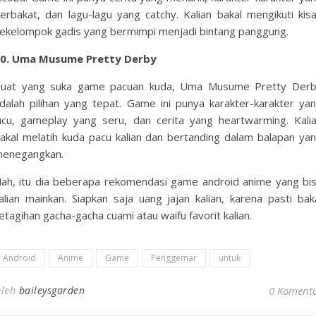
erbakat, dan lagu-lagu yang catchy. Kalian bakal mengikuti kis
ekelompok gadis yang bermimpi menjadi bintang panggung.
0. Uma Musume Pretty Derby
uat yang suka game pacuan kuda, Uma Musume Pretty Der
dalah pilihan yang tepat. Game ini punya karakter-karakter ya
ucu, gameplay yang seru, dan cerita yang heartwarming. Kali
akal melatih kuda pacu kalian dan bertanding dalam balapan ya
enegangkan.
ah, itu dia beberapa rekomendasi game android anime yang bi
alian mainkan. Siapkan saja uang jajan kalian, karena pasti bak
etagihan gacha-gacha cuami atau waifu favorit kalian.
Android
Anime
Game
Penggemar
untuk
leh
baileysgarden
0 Koment