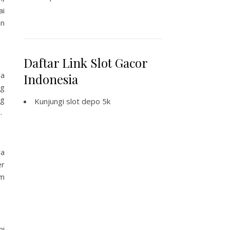
ai
an
Daftar Link Slot Gacor
ya
Indonesia
ng
ng
Kunjungi
slot depo 5k
.
ya
er
im
ni