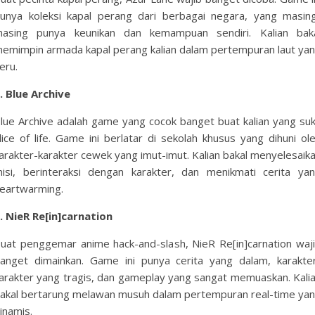
unya koleksi kapal perang dari berbagai negara, yang masin
asing punya keunikan dan kemampuan sendiri. Kalian bak
emimpin armada kapal perang kalian dalam pertempuran laut ya
eru.
. Blue Archive
lue Archive adalah game yang cocok banget buat kalian yang su
lice of life. Game ini berlatar di sekolah khusus yang dihuni ol
arakter-karakter cewek yang imut-imut. Kalian bakal menyelesaik
isi, berinteraksi dengan karakter, dan menikmati cerita ya
eartwarming.
. NieR Re[in]carnation
uat penggemar anime hack-and-slash, NieR Re[in]carnation waj
anget dimainkan. Game ini punya cerita yang dalam, karakte
arakter yang tragis, dan gameplay yang sangat memuaskan. Kali
akal bertarung melawan musuh dalam pertempuran real-time ya
inamis.