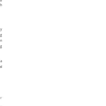
ah
by
ng
an
ng
sa
al
ar