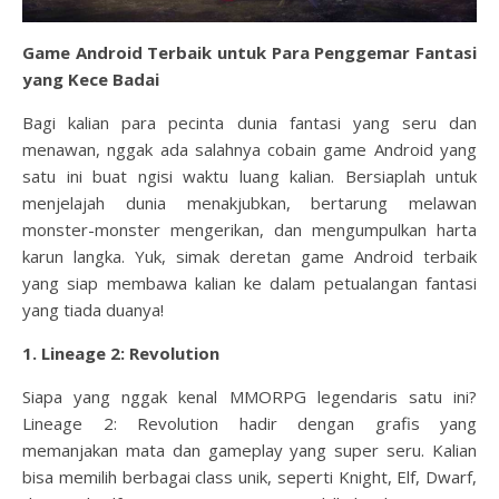
Game Android Terbaik untuk Para Penggemar Fantasi
yang Kece Badai
Bagi kalian para pecinta dunia fantasi yang seru dan
menawan, nggak ada salahnya cobain game Android yang
satu ini buat ngisi waktu luang kalian. Bersiaplah untuk
menjelajah dunia menakjubkan, bertarung melawan
monster-monster mengerikan, dan mengumpulkan harta
karun langka. Yuk, simak deretan game Android terbaik
yang siap membawa kalian ke dalam petualangan fantasi
yang tiada duanya!
1. Lineage 2: Revolution
Siapa yang nggak kenal MMORPG legendaris satu ini?
Lineage 2: Revolution hadir dengan grafis yang
memanjakan mata dan gameplay yang super seru. Kalian
bisa memilih berbagai class unik, seperti Knight, Elf, Dwarf,