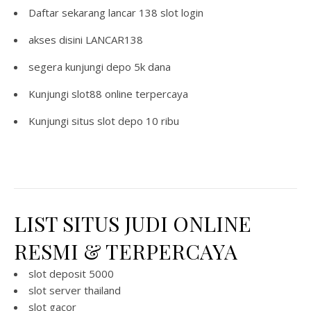
Daftar sekarang
lancar 138 slot login
akses disini
LANCAR138
segera kunjungi
depo 5k dana
Kunjungi
slot88 online terpercaya
Kunjungi
situs slot depo 10 ribu
LIST SITUS JUDI ONLINE
RESMI & TERPERCAYA
slot deposit 5000
slot server thailand
slot gacor