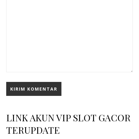
LINK AKUN VIP SLOT GACOR
TERUPDATE