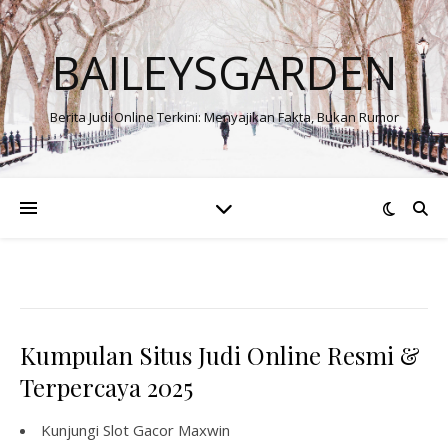
BAILEYSGARDEN
Berita Judi Online Terkini: Menyajikan Fakta, Bukan Rumor
Kumpulan Situs Judi Online Resmi &
Terpercaya 2025
Kunjungi
Slot Gacor Maxwin