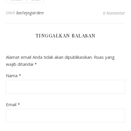
Oleh
baileysgarden
0 Komentar
TINGGALKAN BALASAN
Alamat email Anda tidak akan dipublikasikan.
Ruas yang
wajib ditandai
*
Nama
*
Email
*