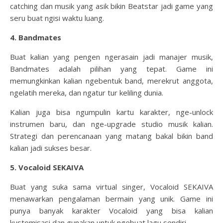
catching dan musik yang asik bikin Beatstar jadi game yang
seru buat ngisi waktu luang.
4. Bandmates
Buat kalian yang pengen ngerasain jadi manajer musik,
Bandmates adalah pilihan yang tepat. Game ini
memungkinkan kalian ngebentuk band, merekrut anggota,
ngelatih mereka, dan ngatur tur keliling dunia.
Kalian juga bisa ngumpulin kartu karakter, nge-unlock
instrumen baru, dan nge-upgrade studio musik kalian.
Strategi dan perencanaan yang matang bakal bikin band
kalian jadi sukses besar.
5. Vocaloid SEKAIVA
Buat yang suka sama virtual singer, Vocaloid SEKAIVA
menawarkan pengalaman bermain yang unik. Game ini
punya banyak karakter Vocaloid yang bisa kalian
kustomisasi dan gunakan untuk ngebuat lagu sendiri.