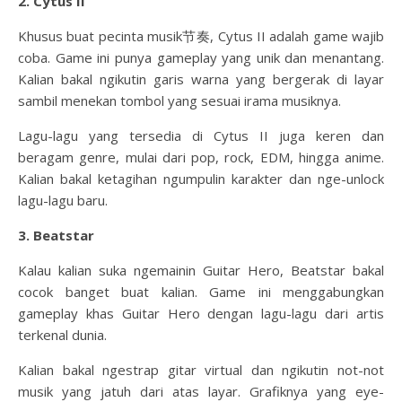
2. Cytus II
Khusus buat pecinta musik节奏, Cytus II adalah game wajib
coba. Game ini punya gameplay yang unik dan menantang.
Kalian bakal ngikutin garis warna yang bergerak di layar
sambil menekan tombol yang sesuai irama musiknya.
Lagu-lagu yang tersedia di Cytus II juga keren dan
beragam genre, mulai dari pop, rock, EDM, hingga anime.
Kalian bakal ketagihan ngumpulin karakter dan nge-unlock
lagu-lagu baru.
3. Beatstar
Kalau kalian suka ngemainin Guitar Hero, Beatstar bakal
cocok banget buat kalian. Game ini menggabungkan
gameplay khas Guitar Hero dengan lagu-lagu dari artis
terkenal dunia.
Kalian bakal ngestrap gitar virtual dan ngikutin not-not
musik yang jatuh dari atas layar. Grafiknya yang eye-