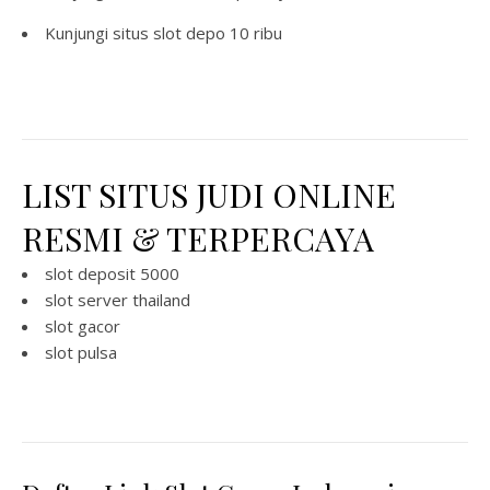
Kunjungi
situs slot depo 10 ribu
LIST SITUS JUDI ONLINE
RESMI & TERPERCAYA
slot deposit 5000
slot server thailand
slot gacor
slot pulsa