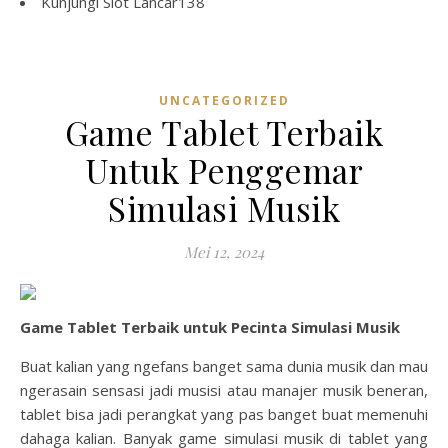
Kunjungi
Slot Lancar138
UNCATEGORIZED
Game Tablet Terbaik
Untuk Penggemar
Simulasi Musik
Mei 12, 2024
Game Tablet Terbaik untuk Pecinta Simulasi Musik
Buat kalian yang ngefans banget sama dunia musik dan mau
ngerasain sensasi jadi musisi atau manajer musik beneran,
tablet bisa jadi perangkat yang pas banget buat memenuhi
dahaga kalian. Banyak game simulasi musik di tablet yang