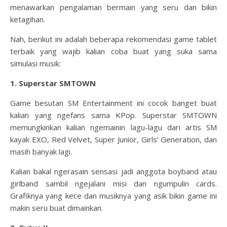
menawarkan pengalaman bermain yang seru dan bikin
ketagihan.
Nah, berikut ini adalah beberapa rekomendasi game tablet
terbaik yang wajib kalian coba buat yang suka sama
simulasi musik:
1. Superstar SMTOWN
Game besutan SM Entertainment ini cocok banget buat
kalian yang ngefans sama KPop. Superstar SMTOWN
memungkinkan kalian ngemainin lagu-lagu dari artis SM
kayak EXO, Red Velvet, Super Junior, Girls’ Generation, dan
masih banyak lagi.
Kalian bakal ngerasain sensasi jadi anggota boyband atau
girlband sambil ngejalani misi dan ngumpulin cards.
Grafiknya yang kece dan musiknya yang asik bikin game ini
makin seru buat dimainkan.