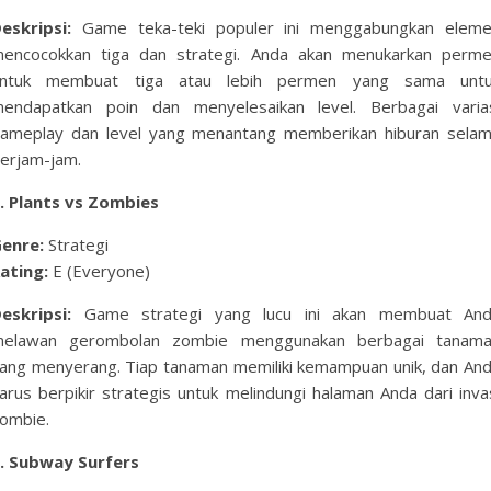
eskripsi:
Game teka-teki populer ini menggabungkan elem
encocokkan tiga dan strategi. Anda akan menukarkan perm
ntuk membuat tiga atau lebih permen yang sama unt
endapatkan poin dan menyelesaikan level. Berbagai varia
ameplay dan level yang menantang memberikan hiburan sela
erjam-jam.
. Plants vs Zombies
enre:
Strategi
ating:
E (Everyone)
eskripsi:
Game strategi yang lucu ini akan membuat An
elawan gerombolan zombie menggunakan berbagai tanam
ang menyerang. Tiap tanaman memiliki kemampuan unik, dan An
arus berpikir strategis untuk melindungi halaman Anda dari inva
ombie.
. Subway Surfers