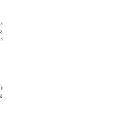
da
ng
ak
ji
ng
i,