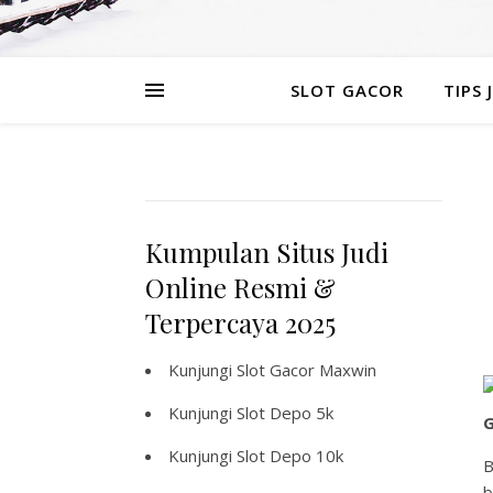
SLOT GACOR
TIPS 
Kumpulan Situs Judi
Online Resmi &
Terpercaya 2025
Kunjungi
Slot Gacor Maxwin
Kunjungi
Slot Depo 5k
G
Kunjungi
Slot Depo 10k
B
b