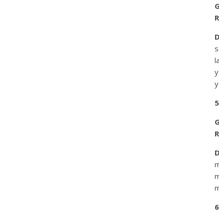
G
R
D
s
l
y
y
5
G
R
D
m
m
m
6