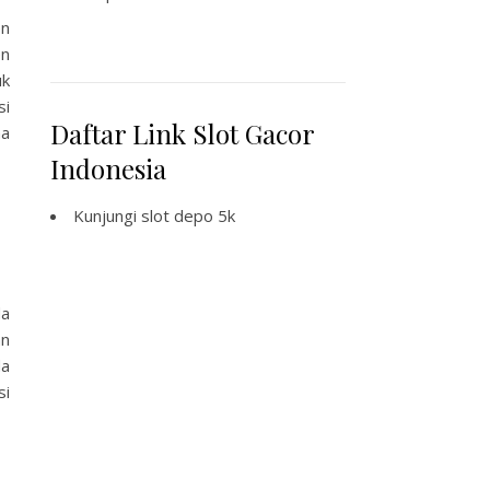
en
en
uk
si
Daftar Link Slot Gacor
ma
Indonesia
Kunjungi
slot depo 5k
da
an
da
si