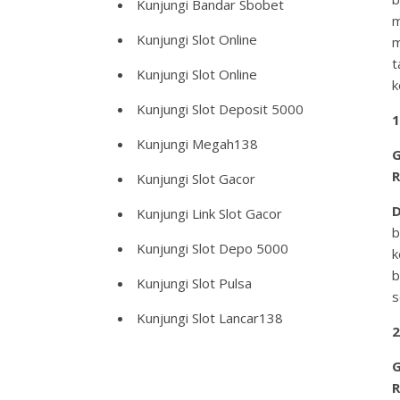
Kunjungi
Bandar Sbobet
m
Kunjungi
Slot Online
m
t
Kunjungi
Slot Online
k
Kunjungi
Slot Deposit 5000
1
Kunjungi
Megah138
G
R
Kunjungi
Slot Gacor
D
Kunjungi
Link Slot Gacor
b
Kunjungi
Slot Depo 5000
k
b
Kunjungi
Slot Pulsa
s
Kunjungi
Slot Lancar138
2
G
R