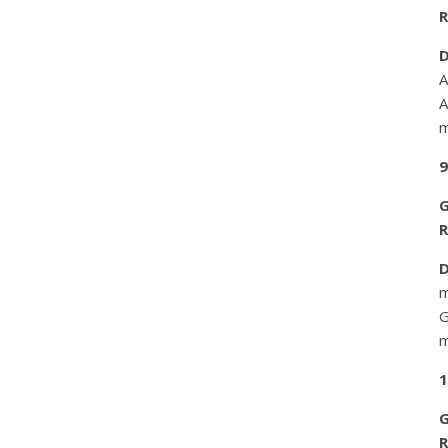
R
D
A
A
m
9
G
R
D
m
G
m
1
G
R