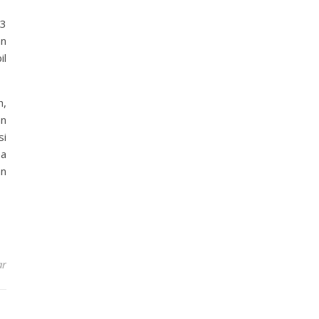
3
an
il
h,
an
si
ma
an
ar