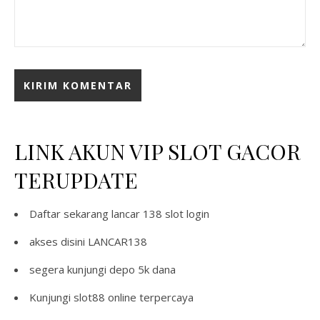
LINK AKUN VIP SLOT GACOR
TERUPDATE
Daftar sekarang
lancar 138 slot login
akses disini
LANCAR138
segera kunjungi
depo 5k dana
Kunjungi
slot88 online terpercaya