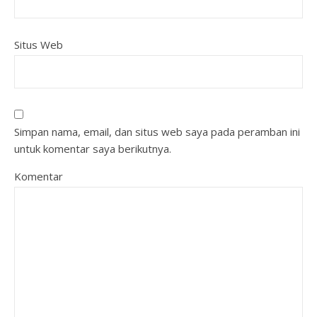
Situs Web
Simpan nama, email, dan situs web saya pada peramban ini
untuk komentar saya berikutnya.
Komentar