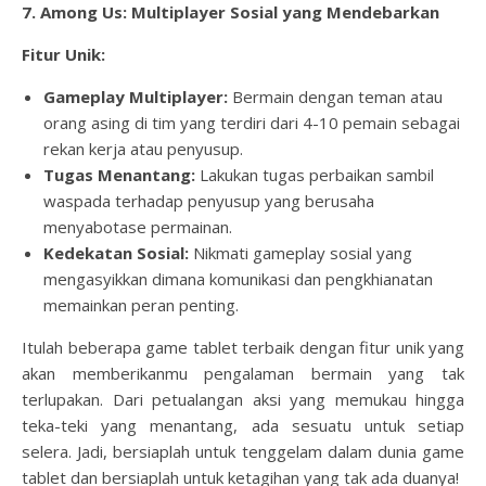
7. Among Us: Multiplayer Sosial yang Mendebarkan
Fitur Unik:
Gameplay Multiplayer:
Bermain dengan teman atau
orang asing di tim yang terdiri dari 4-10 pemain sebagai
rekan kerja atau penyusup.
Tugas Menantang:
Lakukan tugas perbaikan sambil
waspada terhadap penyusup yang berusaha
menyabotase permainan.
Kedekatan Sosial:
Nikmati gameplay sosial yang
mengasyikkan dimana komunikasi dan pengkhianatan
memainkan peran penting.
Itulah beberapa game tablet terbaik dengan fitur unik yang
akan memberikanmu pengalaman bermain yang tak
terlupakan. Dari petualangan aksi yang memukau hingga
teka-teki yang menantang, ada sesuatu untuk setiap
selera. Jadi, bersiaplah untuk tenggelam dalam dunia game
tablet dan bersiaplah untuk ketagihan yang tak ada duanya!