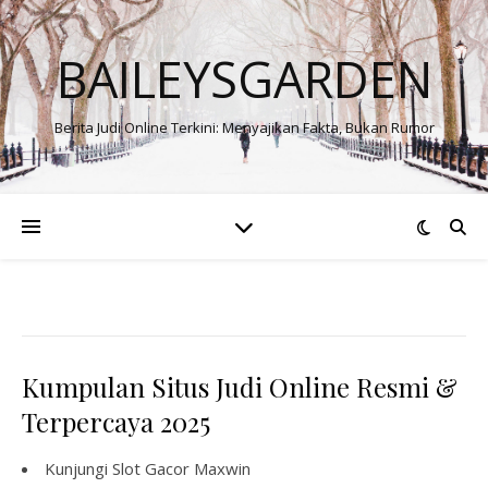
BAILEYSGARDEN
Berita Judi Online Terkini: Menyajikan Fakta, Bukan Rumor
Kumpulan Situs Judi Online Resmi &
Terpercaya 2025
Kunjungi
Slot Gacor Maxwin