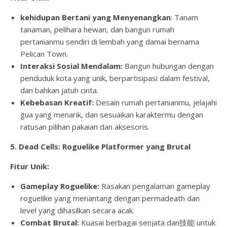
kehidupan Bertani yang Menyenangkan
: Tanam
tanaman, pelihara hewan, dan bangun rumah
pertanianmu sendiri di lembah yang damai bernama
Pelican Town.
Interaksi Sosial Mendalam:
Bangun hubungan dengan
penduduk kota yang unik, berpartisipasi dalam festival,
dan bahkan jatuh cinta.
Kebebasan Kreatif:
Desain rumah pertanianmu, jelajahi
gua yang menarik, dan sesuaikan karaktermu dengan
ratusan pilihan pakaian dan aksesoris.
5. Dead Cells: Roguelike Platformer yang Brutal
Fitur Unik:
Gameplay Roguelike:
Rasakan pengalaman gameplay
roguelike yang menantang dengan permadeath dan
level yang dihasilkan secara acak.
Combat Brutal:
Kuasai berbagai senjata dan技能 untuk