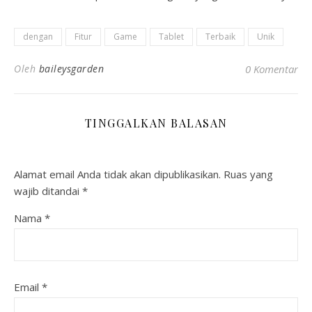
dengan
Fitur
Game
Tablet
Terbaik
Unik
Oleh
baileysgarden
0 Komentar
TINGGALKAN BALASAN
Alamat email Anda tidak akan dipublikasikan.
Ruas yang
wajib ditandai
*
Nama
*
Email
*