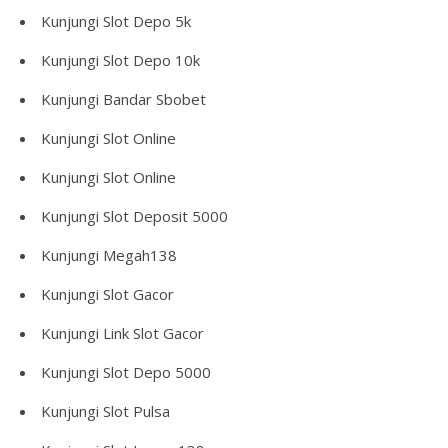
Kunjungi
Slot Depo 5k
Kunjungi
Slot Depo 10k
Kunjungi
Bandar Sbobet
Kunjungi
Slot Online
Kunjungi
Slot Online
Kunjungi
Slot Deposit 5000
Kunjungi
Megah138
Kunjungi
Slot Gacor
Kunjungi
Link Slot Gacor
Kunjungi
Slot Depo 5000
Kunjungi
Slot Pulsa