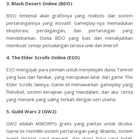
3. Black Desert Online (BDO)
BDO terkenal akan grafisnya yang realistis dan sistem
pertarungannya yang inovatif. Gameplay-nya memadukan
eksplorasi, perdagangan, dan pertarungan yang
mendebarkan. Dunia BDO yang luas dan menakjubkan
membuat setiap petualangan terasa unik dan imersif.
4. The Elder Scrolls Online (ESO)
ESO mengajak para pemain untuk menjelajahi dunia Tamriel
yang luas dan familiar, yang merupakan latar dari game The
Elder Scrolls lainnya. Game ini menawarkan gameplay yang
fleksibel, sistem kerajinan yang mendalam, dan alur cerita
yang menarik yang saling terkait dengan seri utama.
5. Guild Wars 2 (GW2)
GW2 adalah MMORPG gratis yang pantas untuk dicoba.
Game ini memiliki sistem pertarungan yang dinamis, sistem
event dinamis yang menarik, dan dunia Tyria yang indah.