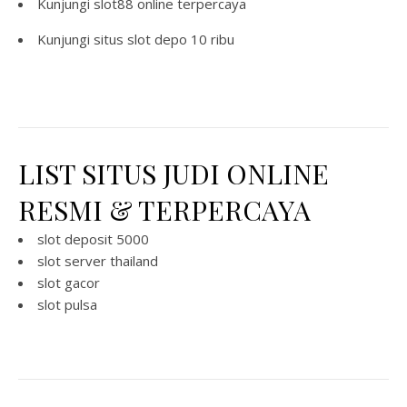
Kunjungi
slot88 online terpercaya
Kunjungi
situs slot depo 10 ribu
LIST SITUS JUDI ONLINE
RESMI & TERPERCAYA
slot deposit 5000
slot server thailand
slot gacor
slot pulsa