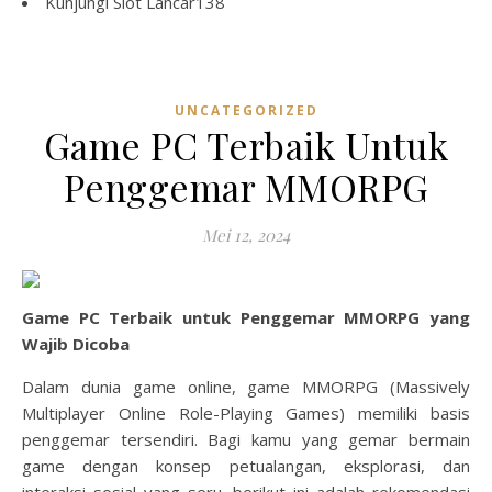
Kunjungi
Slot Lancar138
UNCATEGORIZED
Game PC Terbaik Untuk
Penggemar MMORPG
Mei 12, 2024
Game PC Terbaik untuk Penggemar MMORPG yang
Wajib Dicoba
Dalam dunia game online, game MMORPG (Massively
Multiplayer Online Role-Playing Games) memiliki basis
penggemar tersendiri. Bagi kamu yang gemar bermain
game dengan konsep petualangan, eksplorasi, dan