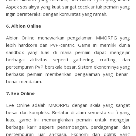
Aspek sosialnya yang kuat sangat cocok untuk pemain yang
ingin berinteraksi dengan komunitas yang ramah.
6. Albion Online
Albion Online menawarkan pengalaman MMORPG yang
lebih hardcore dan PvP-centric. Game ini memiliki dunia
sandbox yang luas di mana pemain dapat mengejar
berbagai aktivitas seperti gathering, crafting, dan
pertempuran PvP berskala besar. Sistem ekonominya yang
berbasis pemain memberikan pengalaman yang benar-
benar mendalam.
7. Eve Online
Eve Online adalah MMORPG dengan skala yang sangat
besar dan kompleks. Berlatar di alam semesta sci-fi yang
luas, game ini memungkinkan pemain untuk mengejar
berbagai karir seperti penambangan, perdagangan, dan
pertempuran luar angkasa. Ekonomi dan politik yang