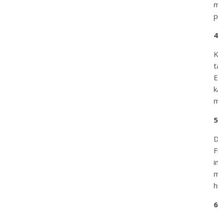
m
p
4
K
t
E
k
m
5
D
F
m
h
6