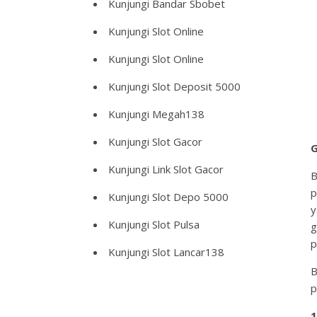
Kunjungi
Bandar Sbobet
Kunjungi
Slot Online
Kunjungi
Slot Online
Kunjungi
Slot Deposit 5000
Kunjungi
Megah138
Kunjungi
Slot Gacor
G
Kunjungi
Link Slot Gacor
B
p
Kunjungi
Slot Depo 5000
y
Kunjungi
Slot Pulsa
g
p
Kunjungi
Slot Lancar138
B
p
1