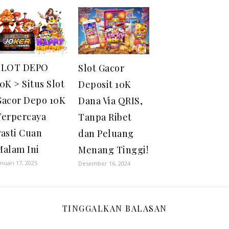
SLOT DEPO
Slot Gacor
0K > Situs Slot
Deposit 10K
Gacor Depo 10K
Dana Via QRIS,
Terpercaya
Tanpa Ribet
Pasti Cuan
dan Peluang
Malam Ini
Menang Tinggi!
anuari 17, 2025
Desember 16, 2024
TINGGALKAN BALASAN