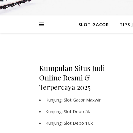
SLOT GACOR
TIPS 
Kumpulan Situs Judi
Online Resmi &
Terpercaya 2025
Kunjungi
Slot Gacor Maxwin
Kunjungi
Slot Depo 5k
Kunjungi
Slot Depo 10k