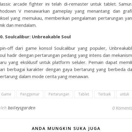
lassic arcade fighter ini telah di-remaster untuk tablet. Samur
hodown V menawarkan gameplay yang menantang dan graf
iksel yang memukau, memberikan pengalaman pertarungan ya
nik dan mendalam.
0. Soulcalibur: Unbreakable Soul
pin-off dari game konsol Soulcalibur yang populer, Unbreakab
oul hadir dengan pertarungan pedang yang intens dan mekanis
aru yang eksklusif untuk platform seluler. Pemain dapat memil
ari berbagai karakter dengan gaya bertarung yang berbeda d
ertarung dalam mode cerita yang menawan.
Game
Penggemar
Pertarungan
Tablet
Terbaik
untuk
leh
baileysgarden
0 Koment
ANDA MUNGKIN SUKA JUGA