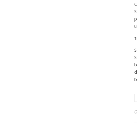
C
S
p
u
1
S
S
b
d
b
O