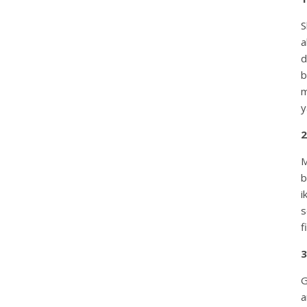
S
a
d
b
m
y
2
M
b
i
s
f
3
G
a