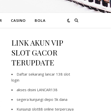
R
CASINO
BOLA
LINK AKUN VIP
SLOT GACOR
TERUPDATE
Daftar sekarang
lancar 138 slot
login
akses disini
LANCAR138
segera kunjungi
depo 5k dana
Kunjungi
slot88 online terpercaya