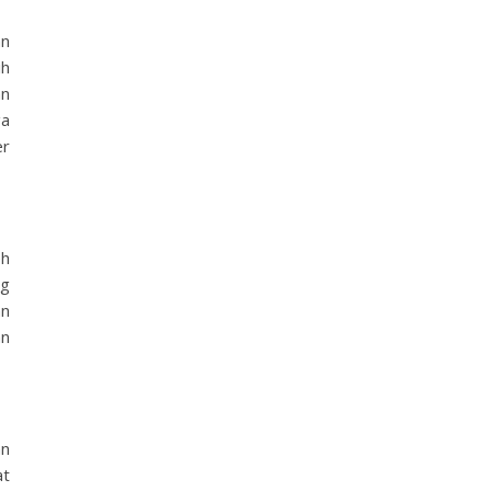
an
ih
an
ga
er
eh
ng
an
an
an
at