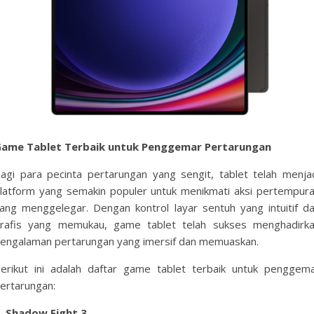
ame Tablet Terbaik untuk Penggemar Pertarungan
agi para pecinta pertarungan yang sengit, tablet telah menja
latform yang semakin populer untuk menikmati aksi pertempur
ang menggelegar. Dengan kontrol layar sentuh yang intuitif d
rafis yang memukau, game tablet telah sukses menghadirk
engalaman pertarungan yang imersif dan memuaskan.
erikut ini adalah daftar game tablet terbaik untuk penggem
ertarungan:
. Shadow Fight 3