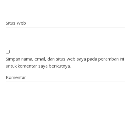
Situs Web
Simpan nama, email, dan situs web saya pada peramban ini
untuk komentar saya berikutnya.
Komentar