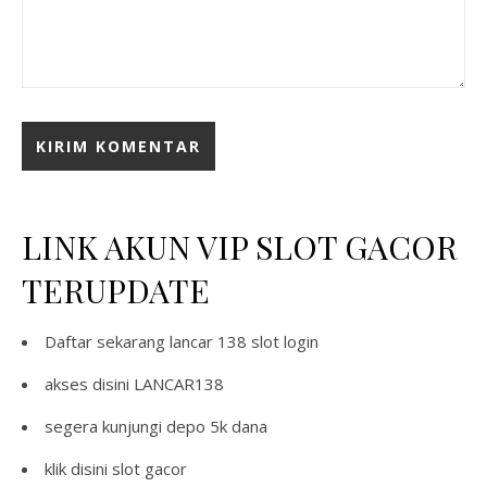
LINK AKUN VIP SLOT GACOR
TERUPDATE
Daftar sekarang
lancar 138 slot login
akses disini
LANCAR138
segera kunjungi
depo 5k dana
klik disini
slot gacor