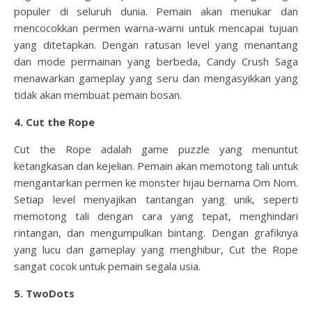
populer di seluruh dunia. Pemain akan menukar dan
mencocokkan permen warna-warni untuk mencapai tujuan
yang ditetapkan. Dengan ratusan level yang menantang
dan mode permainan yang berbeda, Candy Crush Saga
menawarkan gameplay yang seru dan mengasyikkan yang
tidak akan membuat pemain bosan.
4. Cut the Rope
Cut the Rope adalah game puzzle yang menuntut
ketangkasan dan kejelian. Pemain akan memotong tali untuk
mengantarkan permen ke monster hijau bernama Om Nom.
Setiap level menyajikan tantangan yang unik, seperti
memotong tali dengan cara yang tepat, menghindari
rintangan, dan mengumpulkan bintang. Dengan grafiknya
yang lucu dan gameplay yang menghibur, Cut the Rope
sangat cocok untuk pemain segala usia.
5. TwoDots