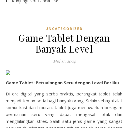
Kunjungi
Slot Lancar138
UNCATEGORIZED
Game Tablet Dengan
Banyak Level
Mei 11, 2024
Game Tablet: Petualangan Seru dengan Level Berliku
Di era digital yang serba praktis, perangkat tablet telah
menjadi teman setia bagi banyak orang. Selain sebagai alat
komunikasi dan hiburan, tablet juga menawarkan beragam
permainan seru yang dapat mengasah otak dan
menghilangkan stres. Salah satu jenis game yang sangat