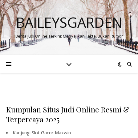
BAILEYSGARDEN
Berita Judi Online Terkini: Menyajikan Fakta, Bukan Rumor
Kumpulan Situs Judi Online Resmi &
Terpercaya 2025
Kunjungi
Slot Gacor Maxwin