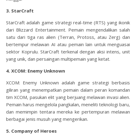
3. StarCraft
StarCraft adalah game strategi real-time (RTS) yang ikonik
dari Blizzard Entertainment. Pemain mengendalikan salah
satu dari tiga ras alien (Terran, Protoss, atau Zerg) dan
bertempur melawan AI atau pemain lain untuk menguasai
sektor Koprulu. StarCraft terkenal dengan aksi intens, unit
yang unik, dan persaingan multipemain yang ketat.
4. XCOM: Enemy Unknown
XCOM: Enemy Unknown adalah game strategi berbasis
giliran yang menempatkan pemain dalam peran komandan
tim XCOM, pasukan elit yang berjuang melawan invasi alien.
Pemain harus mengelola pangkalan, meneliti teknologi baru,
dan memimpin tentara mereka ke pertempuran melawan
berbagai jenis musuh yang mengerikan.
5. Company of Heroes