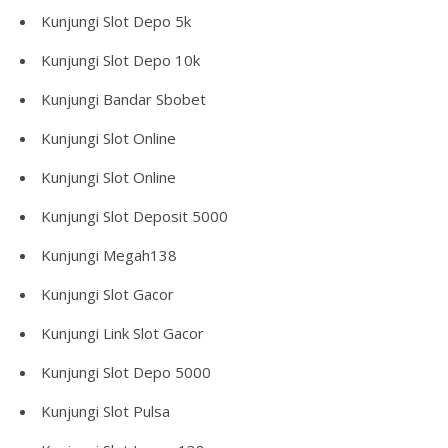
Kunjungi
Slot Depo 5k
Kunjungi
Slot Depo 10k
Kunjungi
Bandar Sbobet
Kunjungi
Slot Online
Kunjungi
Slot Online
Kunjungi
Slot Deposit 5000
Kunjungi
Megah138
Kunjungi
Slot Gacor
Kunjungi
Link Slot Gacor
Kunjungi
Slot Depo 5000
Kunjungi
Slot Pulsa