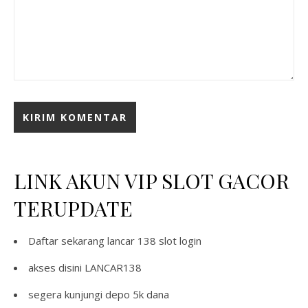
LINK AKUN VIP SLOT GACOR
TERUPDATE
Daftar sekarang
lancar 138 slot login
akses disini
LANCAR138
segera kunjungi
depo 5k dana