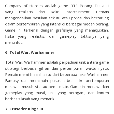
Company of Heroes adalah game RTS Perang Dunia II
yang realistis dari Relic Entertainment. Pemain
mengendalikan pasukan sekutu atau poros dan bertarung
dalam pertempuran yang intens di berbagai medan perang.
Game ini terkenal dengan grafisnya yang menakjubkan,
fisika yang realistis, dan gameplay taktisnya yang
menuntut.
6. Total War: Warhammer
Total War: Warhammer adalah perpaduan unik antara game
strategi berbasis giliran dan pertempuran waktu nyata.
Pemain memilih salah satu dari beberapa faksi Warhammer
Fantasy dan memimpin pasukan besar ke pertempuran
melawan musuh AI atau pemain lain. Game ini menawarkan
gameplay yang masif, unit yang beragam, dan konten
berbasis kisah yang menarik.
7. Crusader Kings III