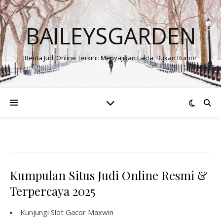
BAILEYSGARDEN
Berita Judi Online Terkini: Menyajikan Fakta, Bukan Rumor
Kumpulan Situs Judi Online Resmi &
Terpercaya 2025
Kunjungi
Slot Gacor Maxwin