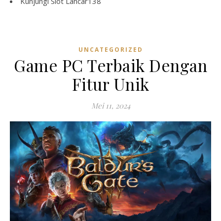
Kunjungi
Slot Lancar138
UNCATEGORIZED
Game PC Terbaik Dengan
Fitur Unik
Mei 11, 2024