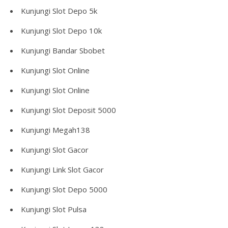
Kunjungi
Slot Depo 5k
Kunjungi
Slot Depo 10k
Kunjungi
Bandar Sbobet
Kunjungi
Slot Online
Kunjungi
Slot Online
Kunjungi
Slot Deposit 5000
Kunjungi
Megah138
Kunjungi
Slot Gacor
Kunjungi
Link Slot Gacor
Kunjungi
Slot Depo 5000
Kunjungi
Slot Pulsa