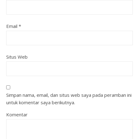
Email
*
Situs Web
Simpan nama, email, dan situs web saya pada peramban ini
untuk komentar saya berikutnya.
Komentar