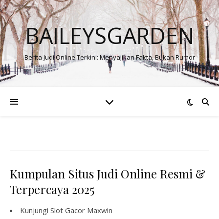
BAILEYSGARDEN
Berita Judi Online Terkini: Menyajikan Fakta, Bukan Rumor
Kumpulan Situs Judi Online Resmi &
Terpercaya 2025
Kunjungi
Slot Gacor Maxwin