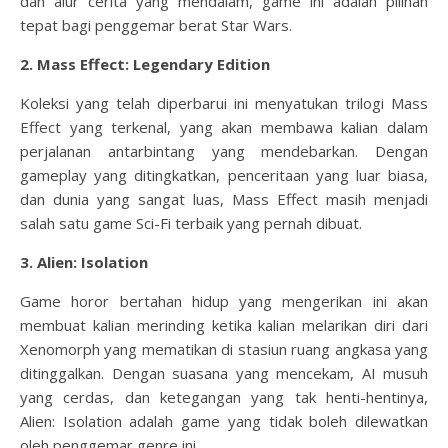
dan alur cerita yang mendalam, game ini adalah pilihan
tepat bagi penggemar berat Star Wars.
2. Mass Effect: Legendary Edition
Koleksi yang telah diperbarui ini menyatukan trilogi Mass
Effect yang terkenal, yang akan membawa kalian dalam
perjalanan antarbintang yang mendebarkan. Dengan
gameplay yang ditingkatkan, penceritaan yang luar biasa,
dan dunia yang sangat luas, Mass Effect masih menjadi
salah satu game Sci-Fi terbaik yang pernah dibuat.
3. Alien: Isolation
Game horor bertahan hidup yang mengerikan ini akan
membuat kalian merinding ketika kalian melarikan diri dari
Xenomorph yang mematikan di stasiun ruang angkasa yang
ditinggalkan. Dengan suasana yang mencekam, AI musuh
yang cerdas, dan ketegangan yang tak henti-hentinya,
Alien: Isolation adalah game yang tidak boleh dilewatkan
oleh penggemar genre ini.