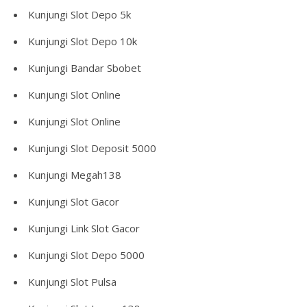
Kunjungi
Slot Depo 5k
Kunjungi
Slot Depo 10k
Kunjungi
Bandar Sbobet
Kunjungi
Slot Online
Kunjungi
Slot Online
Kunjungi
Slot Deposit 5000
Kunjungi
Megah138
Kunjungi
Slot Gacor
Kunjungi
Link Slot Gacor
Kunjungi
Slot Depo 5000
Kunjungi
Slot Pulsa