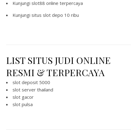
Kunjungi
slot88 online terpercaya
Kunjungi
situs slot depo 10 ribu
LIST SITUS JUDI ONLINE
RESMI & TERPERCAYA
slot deposit 5000
slot server thailand
slot gacor
slot pulsa