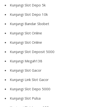
Kunjungi
Slot Depo 5k
Kunjungi
Slot Depo 10k
Kunjungi
Bandar Sbobet
Kunjungi
Slot Online
Kunjungi
Slot Online
Kunjungi
Slot Deposit 5000
Kunjungi
Megah138
Kunjungi
Slot Gacor
Kunjungi
Link Slot Gacor
Kunjungi
Slot Depo 5000
Kunjungi
Slot Pulsa