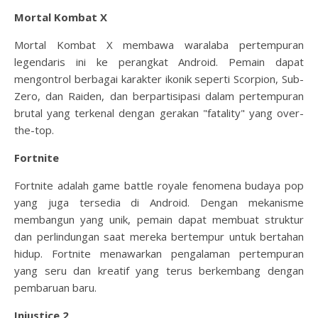
Mortal Kombat X
Mortal Kombat X membawa waralaba pertempuran
legendaris ini ke perangkat Android. Pemain dapat
mengontrol berbagai karakter ikonik seperti Scorpion, Sub-
Zero, dan Raiden, dan berpartisipasi dalam pertempuran
brutal yang terkenal dengan gerakan "fatality" yang over-
the-top.
Fortnite
Fortnite adalah game battle royale fenomena budaya pop
yang juga tersedia di Android. Dengan mekanisme
membangun yang unik, pemain dapat membuat struktur
dan perlindungan saat mereka bertempur untuk bertahan
hidup. Fortnite menawarkan pengalaman pertempuran
yang seru dan kreatif yang terus berkembang dengan
pembaruan baru.
Injustice 2