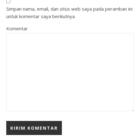
Simpan nama, email, dan situs web saya pada peramban ini
untuk komentar saya berikutnya.
Komentar