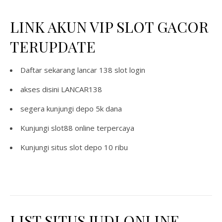
LINK AKUN VIP SLOT GACOR
TERUPDATE
Daftar sekarang
lancar 138 slot login
akses disini
LANCAR138
segera kunjungi
depo 5k dana
Kunjungi
slot88 online terpercaya
Kunjungi
situs slot depo 10 ribu
LIST SITUS JUDI ONLINE