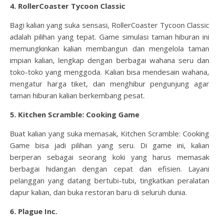
4. RollerCoaster Tycoon Classic
Bagi kalian yang suka sensasi, RollerCoaster Tycoon Classic
adalah pilihan yang tepat. Game simulasi taman hiburan ini
memungkinkan kalian membangun dan mengelola taman
impian kalian, lengkap dengan berbagai wahana seru dan
toko-toko yang menggoda. Kalian bisa mendesain wahana,
mengatur harga tiket, dan menghibur pengunjung agar
taman hiburan kalian berkembang pesat.
5. Kitchen Scramble: Cooking Game
Buat kalian yang suka memasak, Kitchen Scramble: Cooking
Game bisa jadi pilihan yang seru. Di game ini, kalian
berperan sebagai seorang koki yang harus memasak
berbagai hidangan dengan cepat dan efisien. Layani
pelanggan yang datang bertubi-tubi, tingkatkan peralatan
dapur kalian, dan buka restoran baru di seluruh dunia.
6. Plague Inc.