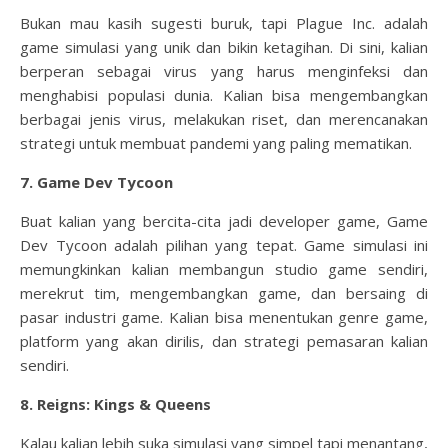
Bukan mau kasih sugesti buruk, tapi Plague Inc. adalah
game simulasi yang unik dan bikin ketagihan. Di sini, kalian
berperan sebagai virus yang harus menginfeksi dan
menghabisi populasi dunia. Kalian bisa mengembangkan
berbagai jenis virus, melakukan riset, dan merencanakan
strategi untuk membuat pandemi yang paling mematikan.
7. Game Dev Tycoon
Buat kalian yang bercita-cita jadi developer game, Game
Dev Tycoon adalah pilihan yang tepat. Game simulasi ini
memungkinkan kalian membangun studio game sendiri,
merekrut tim, mengembangkan game, dan bersaing di
pasar industri game. Kalian bisa menentukan genre game,
platform yang akan dirilis, dan strategi pemasaran kalian
sendiri.
8. Reigns: Kings & Queens
Kalau kalian lebih suka simulasi yang simpel tapi menantang,