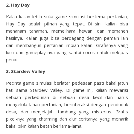
2. Hay Day
Kalau kalian lebih suka game simulasi bertema pertanian,
Hay Day adalah pilihan yang tepat. Di sini, kalian bisa
menanam tanaman, memelihara hewan, dan memanen
hasilnya. Kalian juga bisa berdagang dengan pemain lain
dan membangun pertanian impian kalian. Grafisnya yang
lucu dan gameplay-nya yang santai cocok untuk melepas
penat.
3. Stardew Valley
Pecinta game simulasi berlatar pedesaan pasti bakal jatuh
hati sama Stardew Valley. Di game ini, kalian mewarisi
sebuah perkebunan di sebuah desa kecil dan harus
mengelola lahan pertanian, berinteraksi dengan penduduk
desa, dan menjelajahi tambang yang misterius. Grafis
pixel-nya yang charming dan alur ceritanya yang menarik
bakal bikin kalian betah berlama-lama.