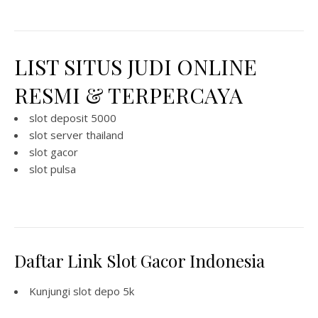
LIST SITUS JUDI ONLINE
RESMI & TERPERCAYA
slot deposit 5000
slot server thailand
slot gacor
slot pulsa
Daftar Link Slot Gacor Indonesia
Kunjungi
slot depo 5k