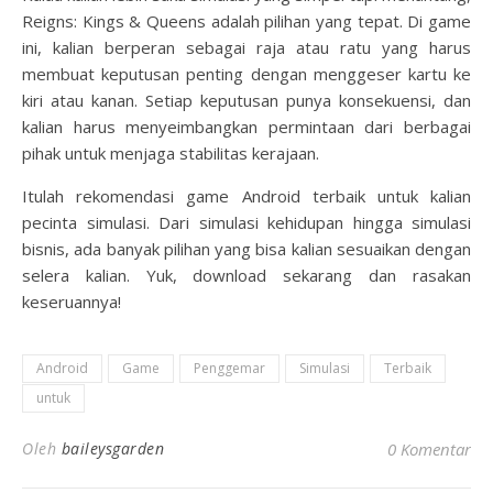
Reigns: Kings & Queens adalah pilihan yang tepat. Di game
ini, kalian berperan sebagai raja atau ratu yang harus
membuat keputusan penting dengan menggeser kartu ke
kiri atau kanan. Setiap keputusan punya konsekuensi, dan
kalian harus menyeimbangkan permintaan dari berbagai
pihak untuk menjaga stabilitas kerajaan.
Itulah rekomendasi game Android terbaik untuk kalian
pecinta simulasi. Dari simulasi kehidupan hingga simulasi
bisnis, ada banyak pilihan yang bisa kalian sesuaikan dengan
selera kalian. Yuk, download sekarang dan rasakan
keseruannya!
Android
Game
Penggemar
Simulasi
Terbaik
untuk
Oleh
baileysgarden
0 Komentar