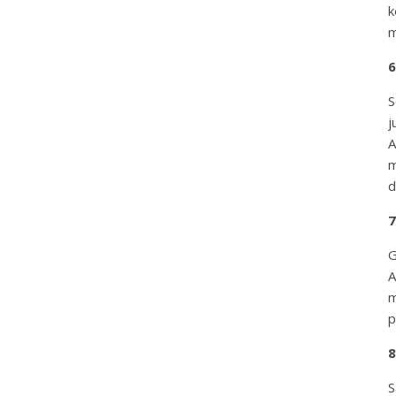
k
m
6
S
j
A
m
d
7
G
A
m
p
8
S