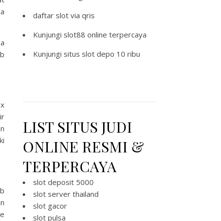
ya
daftar
slot via qris
Kunjungi
slot88 online terpercaya
pa
Kunjungi
situs slot depo 10 ribu
ib
ex
ir
LIST SITUS JUDI
an
ki
ONLINE RESMI &
TERPERCAYA
slot deposit 5000
ib
slot server thailand
an
slot gacor
de
slot pulsa