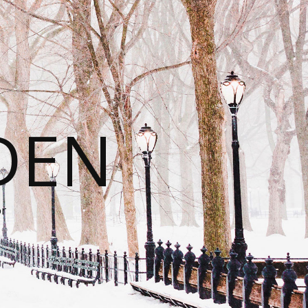
DEN
or