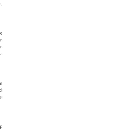
n,
le
in
an
sa
i.
di
si
ap