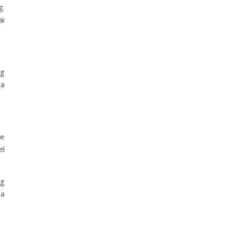
g.
ai
ng
sa
me
el
ng
sa