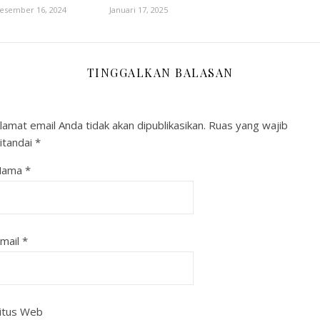
Januari 17, 2025
esember 16, 2024
TINGGALKAN BALASAN
lamat email Anda tidak akan dipublikasikan.
Ruas yang wajib
itandai
*
Nama
*
mail
*
itus Web