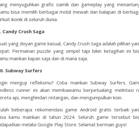
ang menyuguhkan grafis ciamik dan gameplay yang menantan
amu bisa memilih berbagai mobil mewah dan balapan di berbag
irkuit ikonik di seluruh dunia.
. Candy Crush Saga
uat yang doyan game kasual, Candy Crush Saga adalah pilihan ya
epat. Permainan puzzle yang simpel tapi bikin ketagihan ini bi
amu mainkan kapan saja dan di mana saja.
0. Subway Surfers
ngin menguji refleksmu? Coba mainkan Subway Surfers. Ga
ndless runner ini akan membawamu berpetualang melintasi r
ereta api, menghindari rintangan, dan mengumpulkan koin.
tulah beberapa rekomendasi game Android gratis terbaik ya
isa kamu mainkan di tahun 2024. Seluruh game tersebut bi
idapatkan melalui Google Play Store. Selamat bermain guys!