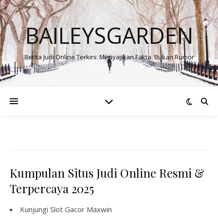
BAILEYSGARDEN
Berita Judi Online Terkini: Menyajikan Fakta, Bukan Rumor
Kumpulan Situs Judi Online Resmi &
Terpercaya 2025
Kunjungi
Slot Gacor Maxwin