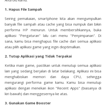
Android kamu.
1. Hapus File Sampah
Seiring pemakaian, smartphone kita akan mengumpulkan
banyak file sampah atau cache yang bisa numpuk dan bikin
performa HP menurun. Untuk membersihkannya, buka
aplikasi "Pengaturan" lalu cari menu "Penyimpanan". Di
sana, kamu bisa menghapus file cache dari semua aplikasi
atau pilih aplikasi game yang ingin dioptimalkan.
2. Tutup Aplikasi yang Tidak Terpakai
Ketika main game, pastikan untuk menutup semua aplikasi
lain yang sedang berjalan di latar belakang. Aplikasi ini bisa
menghabiskan memori dan daya CPU, sehingga
mengurangi performa game kamu. Kamu bisa menutup
aplikasi dengan menekan ikon "Recent Apps" (biasanya di
kiri bawah) dan menggesernya ke atas.
3. Gunakan Game Booster