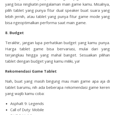
yang bisa ningkatin pengalaman main game kamu. Misalnya,
pilih tablet yang punya fitur dual speaker buat suara yang
lebih jernih, atau tablet yang punya fitur game mode yang
bisa ngeoptimalkan performa saat main game.
8. Budget
Terakhir, jangan lupa perhatikan budget yang kamu punya.
Harga tablet game bisa bervariasi, mulai dari yang
terjangkau hingga yang mahal banget. Sesuaikan pilihan
tablet dengan budget yang kamu miliki, ya!
Rekomendasi Game Tablet
Nah, buat yang masih bingung mau main game apa aja di
tablet barumu, nih ada beberapa rekomendasi game keren
yang wajib kamu coba:
Asphalt 9: Legends
Call of Duty: Mobile