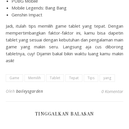
PUBG Mobile
Mobile Legends: Bang Bang
Genshin Impact
Jadi, itulah tips memilih game tablet yang tepat. Dengan
mempertimbangkan faktor-faktor ini, kamu bisa dapetin
tablet yang sesuai dengan kebutuhan dan pengalaman main
game yang makin seru. Langsung aja cus diborong
tabletnya, cuy! Dijamin bakal bikin waktu luang kamu makin
asik!
Game
Memilih
Tablet
Tepat
Tips
yang
Oleh
baileysgarden
0 Komentar
TINGGALKAN BALASAN