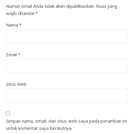
Alamat email Anda tidak akan dipublikasikan.
Ruas yang
wajib ditandai
*
Nama
*
Email
*
Situs Web
Simpan nama, email, dan situs web saya pada peramban ini
untuk komentar saya berikutnya.