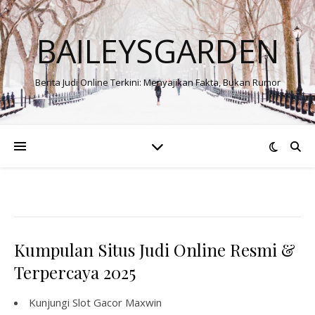
BAILEYSGARDEN
Berita Judi Online Terkini: Menyajikan Fakta, Bukan Rumor
Kumpulan Situs Judi Online Resmi &
Terpercaya 2025
Kunjungi
Slot Gacor Maxwin