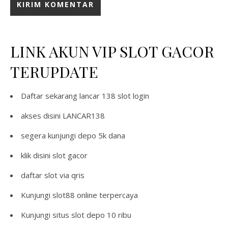
LINK AKUN VIP SLOT GACOR
TERUPDATE
Daftar sekarang
lancar 138 slot login
akses disini
LANCAR138
segera kunjungi
depo 5k dana
klik disini
slot gacor
daftar
slot via qris
Kunjungi
slot88 online terpercaya
Kunjungi
situs slot depo 10 ribu