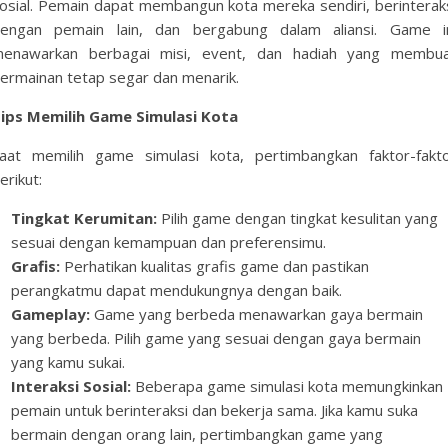
osial. Pemain dapat membangun kota mereka sendiri, berinterak
engan pemain lain, dan bergabung dalam aliansi. Game i
enawarkan berbagai misi, event, dan hadiah yang membu
ermainan tetap segar dan menarik.
ips Memilih Game Simulasi Kota
aat memilih game simulasi kota, pertimbangkan faktor-fakt
erikut:
Tingkat Kerumitan:
Pilih game dengan tingkat kesulitan yang
sesuai dengan kemampuan dan preferensimu.
Grafis:
Perhatikan kualitas grafis game dan pastikan
perangkatmu dapat mendukungnya dengan baik.
Gameplay:
Game yang berbeda menawarkan gaya bermain
yang berbeda. Pilih game yang sesuai dengan gaya bermain
yang kamu sukai.
Interaksi Sosial:
Beberapa game simulasi kota memungkinkan
pemain untuk berinteraksi dan bekerja sama. Jika kamu suka
bermain dengan orang lain, pertimbangkan game yang