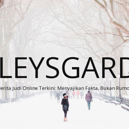
ILEYSGAR
erita Judi Online Terkini: Menyajikan Fakta, Bukan Rum