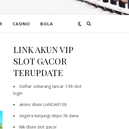
R
CASINO
BOLA
LINK AKUN VIP
SLOT GACOR
TERUPDATE
Daftar sekarang
lancar 138 slot
login
akses disini
LANCAR138
segera kunjungi
depo 5k dana
klik disini
slot gacor