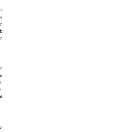
ni
k.
an
ib
an
en
ar
ih
an
at
ng