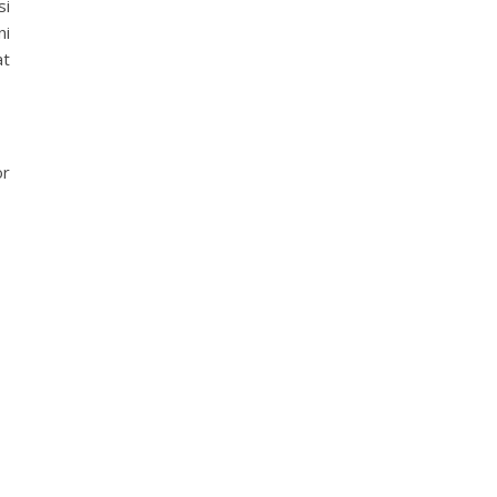
si
ni
at
or