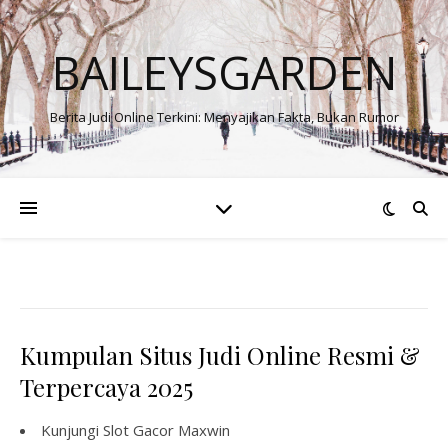
BAILEYSGARDEN
Berita Judi Online Terkini: Menyajikan Fakta, Bukan Rumor
Kumpulan Situs Judi Online Resmi &
Terpercaya 2025
Kunjungi
Slot Gacor Maxwin