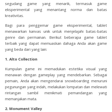
segudang game yang menarik, termasuk game
eksperimental yang menantang norma dan batas
kreativitas.
Bagi para penggemar game eksperimental, tablet
menawarkan kanvas unik untuk menjelajahi batas-batas
genre dan permainan. Berikut beberapa game tablet
terbaik yang dapat memuaskan dahaga Anda akan game
yang beda dari yang lain:
1. Alto Collection
Kumpulan game ini memadukan estetika visual yang
menawan dengan gameplay yang mendebarkan. Sebagai
pemain, Anda akan mengendarai snowboarding menuruni
pegunungan yang indah, melakukan lompatan dan melewati
rintangan sambil menikmati pemandangan yang
memanjakan mata.
2. Monument Valley