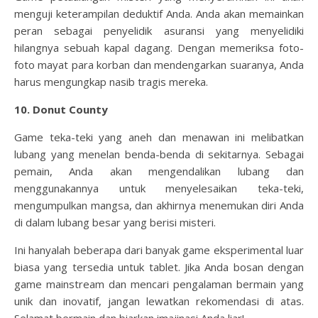
menguji keterampilan deduktif Anda. Anda akan memainkan
peran sebagai penyelidik asuransi yang menyelidiki
hilangnya sebuah kapal dagang. Dengan memeriksa foto-
foto mayat para korban dan mendengarkan suaranya, Anda
harus mengungkap nasib tragis mereka.
10. Donut County
Game teka-teki yang aneh dan menawan ini melibatkan
lubang yang menelan benda-benda di sekitarnya. Sebagai
pemain, Anda akan mengendalikan lubang dan
menggunakannya untuk menyelesaikan teka-teki,
mengumpulkan mangsa, dan akhirnya menemukan diri Anda
di dalam lubang besar yang berisi misteri.
Ini hanyalah beberapa dari banyak game eksperimental luar
biasa yang tersedia untuk tablet. Jika Anda bosan dengan
game mainstream dan mencari pengalaman bermain yang
unik dan inovatif, jangan lewatkan rekomendasi di atas.