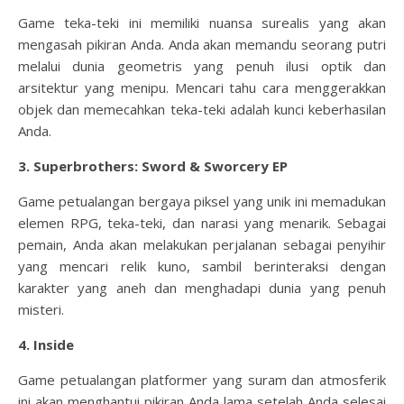
Game teka-teki ini memiliki nuansa surealis yang akan
mengasah pikiran Anda. Anda akan memandu seorang putri
melalui dunia geometris yang penuh ilusi optik dan
arsitektur yang menipu. Mencari tahu cara menggerakkan
objek dan memecahkan teka-teki adalah kunci keberhasilan
Anda.
3. Superbrothers: Sword & Sworcery EP
Game petualangan bergaya piksel yang unik ini memadukan
elemen RPG, teka-teki, dan narasi yang menarik. Sebagai
pemain, Anda akan melakukan perjalanan sebagai penyihir
yang mencari relik kuno, sambil berinteraksi dengan
karakter yang aneh dan menghadapi dunia yang penuh
misteri.
4. Inside
Game petualangan platformer yang suram dan atmosferik
ini akan menghantui pikiran Anda lama setelah Anda selesai