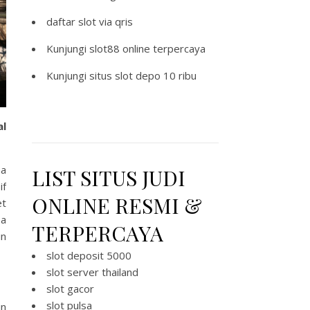
daftar
slot via qris
Kunjungi
slot88 online terpercaya
Kunjungi
situs slot depo 10 ribu
l
ma
LIST SITUS JUDI
if
ONLINE RESMI &
et
pa
TERPERCAYA
in
slot deposit 5000
slot server thailand
slot gacor
slot pulsa
in