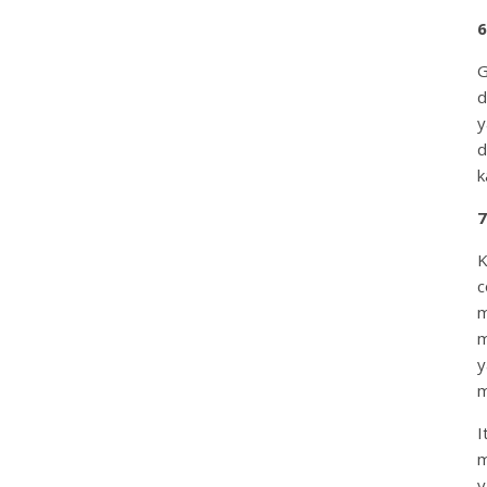
6
G
d
y
d
k
7
K
c
m
m
y
m
I
m
y