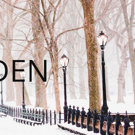
DEN
or