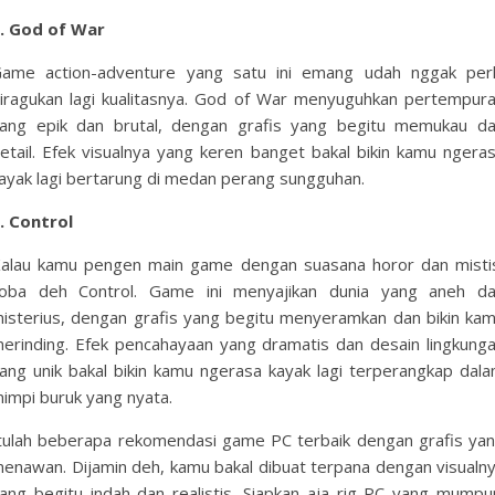
. God of War
ame action-adventure yang satu ini emang udah nggak per
iragukan lagi kualitasnya. God of War menyuguhkan pertempur
ang epik dan brutal, dengan grafis yang begitu memukau d
etail. Efek visualnya yang keren banget bakal bikin kamu ngera
ayak lagi bertarung di medan perang sungguhan.
. Control
alau kamu pengen main game dengan suasana horor dan misti
oba deh Control. Game ini menyajikan dunia yang aneh d
isterius, dengan grafis yang begitu menyeramkan dan bikin ka
erinding. Efek pencahayaan yang dramatis dan desain lingkung
ang unik bakal bikin kamu ngerasa kayak lagi terperangkap dal
impi buruk yang nyata.
tulah beberapa rekomendasi game PC terbaik dengan grafis ya
enawan. Dijamin deh, kamu bakal dibuat terpana dengan visualn
ang begitu indah dan realistis. Siapkan aja rig PC yang mumpu