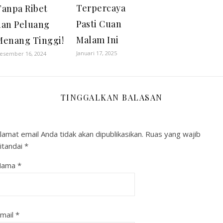
Terpercaya
Tanpa Ribet
Pasti Cuan
dan Peluang
Malam Ini
Menang Tinggi!
Januari 17, 2025
esember 16, 2024
TINGGALKAN BALASAN
lamat email Anda tidak akan dipublikasikan.
Ruas yang wajib
itandai
*
Nama
*
mail
*