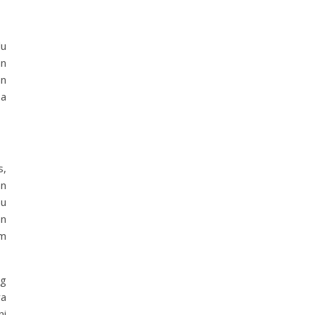
lu
an
an
sa
s,
an
mu
an
am
ng
ya
ni