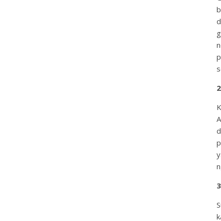
b
d
g
n
p
s
2
K
A
d
p
y
n
3
S
k