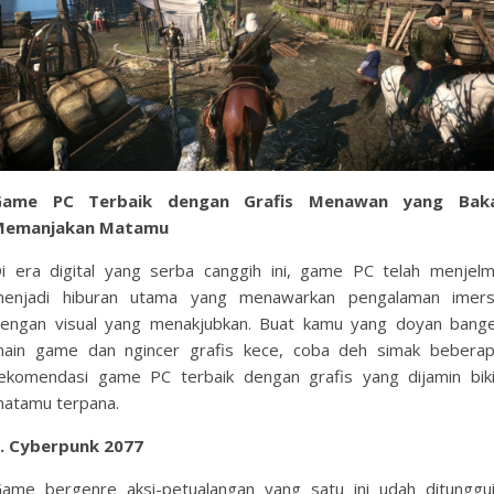
Game PC Terbaik dengan Grafis Menawan yang Baka
Memanjakan Matamu
i era digital yang serba canggih ini, game PC telah menjel
enjadi hiburan utama yang menawarkan pengalaman imers
engan visual yang menakjubkan. Buat kamu yang doyan bang
ain game dan ngincer grafis kece, coba deh simak bebera
ekomendasi game PC terbaik dengan grafis yang dijamin bik
atamu terpana.
. Cyberpunk 2077
ame bergenre aksi-petualangan yang satu ini udah ditunggu