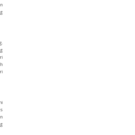
an
ng
g.
ng
ri
uh
ri
ni
is
un
ng