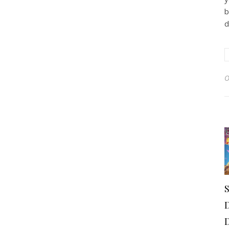
b
d
O
S
D