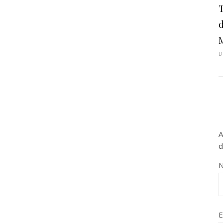
D
A
d
E