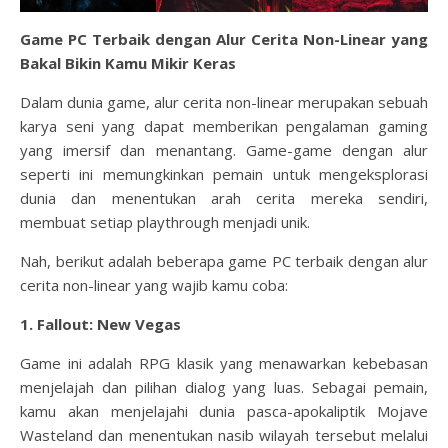
Game PC Terbaik dengan Alur Cerita Non-Linear yang
Bakal Bikin Kamu Mikir Keras
Dalam dunia game, alur cerita non-linear merupakan sebuah
karya seni yang dapat memberikan pengalaman gaming
yang imersif dan menantang. Game-game dengan alur
seperti ini memungkinkan pemain untuk mengeksplorasi
dunia dan menentukan arah cerita mereka sendiri,
membuat setiap playthrough menjadi unik.
Nah, berikut adalah beberapa game PC terbaik dengan alur
cerita non-linear yang wajib kamu coba:
1. Fallout: New Vegas
Game ini adalah RPG klasik yang menawarkan kebebasan
menjelajah dan pilihan dialog yang luas. Sebagai pemain,
kamu akan menjelajahi dunia pasca-apokaliptik Mojave
Wasteland dan menentukan nasib wilayah tersebut melalui