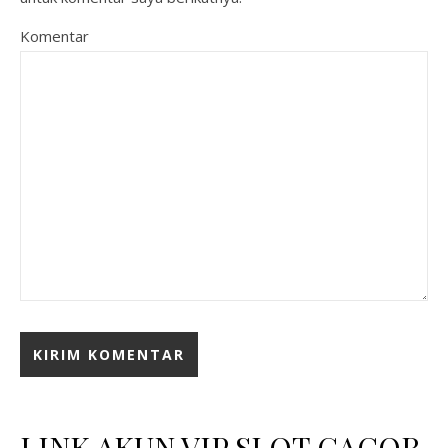
Komentar
LINK AKUN VIP SLOT GACOR