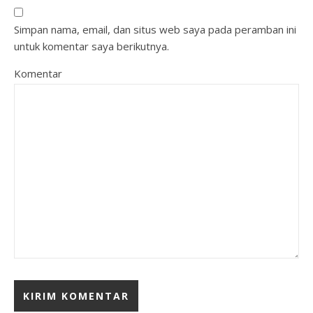
Simpan nama, email, dan situs web saya pada peramban ini
untuk komentar saya berikutnya.
Komentar