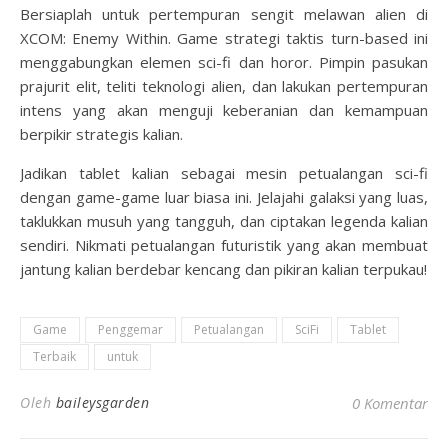
Bersiaplah untuk pertempuran sengit melawan alien di
XCOM: Enemy Within. Game strategi taktis turn-based ini
menggabungkan elemen sci-fi dan horor. Pimpin pasukan
prajurit elit, teliti teknologi alien, dan lakukan pertempuran
intens yang akan menguji keberanian dan kemampuan
berpikir strategis kalian.
Jadikan tablet kalian sebagai mesin petualangan sci-fi
dengan game-game luar biasa ini. Jelajahi galaksi yang luas,
taklukkan musuh yang tangguh, dan ciptakan legenda kalian
sendiri. Nikmati petualangan futuristik yang akan membuat
jantung kalian berdebar kencang dan pikiran kalian terpukau!
Game
Penggemar
Petualangan
SciFi
Tablet
Terbaik
untuk
Oleh
baileysgarden
0 Komentar