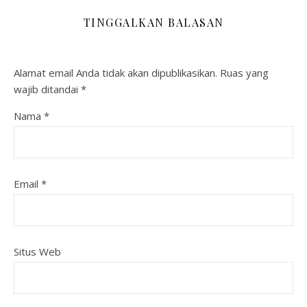
TINGGALKAN BALASAN
Alamat email Anda tidak akan dipublikasikan.
Ruas yang
wajib ditandai
*
Nama
*
Email
*
Situs Web