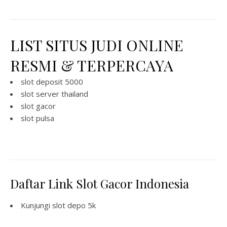
LIST SITUS JUDI ONLINE
RESMI & TERPERCAYA
slot deposit 5000
slot server thailand
slot gacor
slot pulsa
Daftar Link Slot Gacor Indonesia
Kunjungi
slot depo 5k