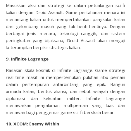
Masukkan aksi dan strategi ke dalam petualangan sci-fi
kalian dengan Droid Assault. Game pertahanan menara ini
menantang kalian untuk mempertahankan pangkalan kalian
dari gelombang musuh yang tak henti-hentinya. Dengan
berbagai jenis menara, teknologi canggih, dan sistem
peningkatan yang bijaksana, Droid Assault akan menguji
keterampilan berpikir strategis kalian.
9. Infinite Lagrange
Rasakan skala kosmik di Infinite Lagrange. Game strategi
real-time masif ini mempertemukan puluhan ribu pemain
dalam pertempuran antarbintang yang epik. Bangun
armada kalian, bentuk aliansi, dan rebut wilayah dengan
diplomasi dan kekuatan militer. Infinite Lagrange
menawarkan pengalaman multipemain yang luas dan
menawan bagi penggemar game sci-fi berskala besar.
10. XCOM: Enemy Within