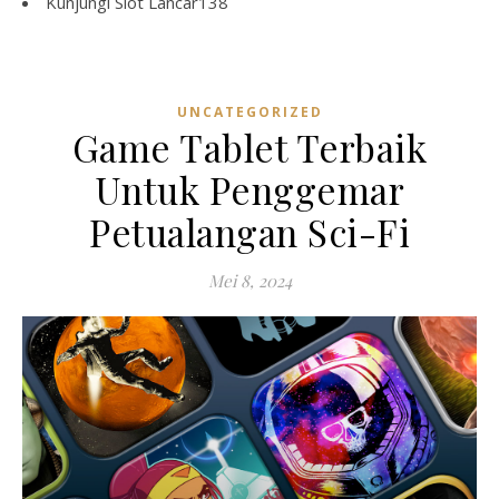
Kunjungi
Slot Lancar138
UNCATEGORIZED
Game Tablet Terbaik
Untuk Penggemar
Petualangan Sci-Fi
Mei 8, 2024