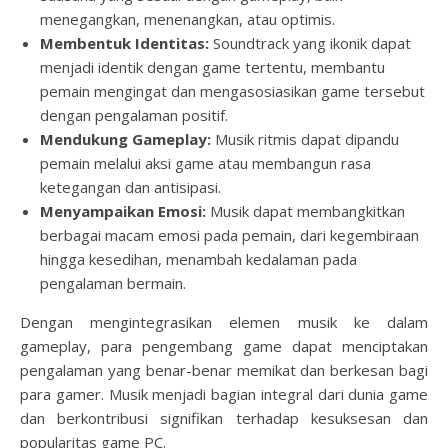
menegangkan, menenangkan, atau optimis.
Membentuk Identitas:
Soundtrack yang ikonik dapat
menjadi identik dengan game tertentu, membantu
pemain mengingat dan mengasosiasikan game tersebut
dengan pengalaman positif.
Mendukung Gameplay:
Musik ritmis dapat dipandu
pemain melalui aksi game atau membangun rasa
ketegangan dan antisipasi.
Menyampaikan Emosi:
Musik dapat membangkitkan
berbagai macam emosi pada pemain, dari kegembiraan
hingga kesedihan, menambah kedalaman pada
pengalaman bermain.
Dengan mengintegrasikan elemen musik ke dalam
gameplay, para pengembang game dapat menciptakan
pengalaman yang benar-benar memikat dan berkesan bagi
para gamer. Musik menjadi bagian integral dari dunia game
dan berkontribusi signifikan terhadap kesuksesan dan
popularitas game PC.