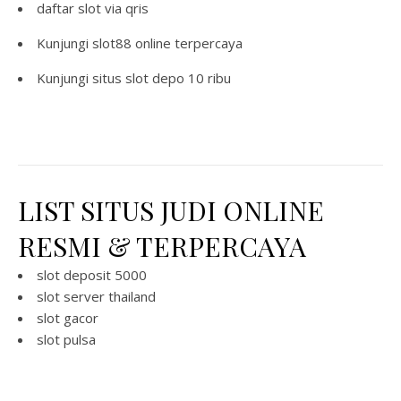
daftar
slot via qris
Kunjungi
slot88 online terpercaya
Kunjungi
situs slot depo 10 ribu
LIST SITUS JUDI ONLINE
RESMI & TERPERCAYA
slot deposit 5000
slot server thailand
slot gacor
slot pulsa