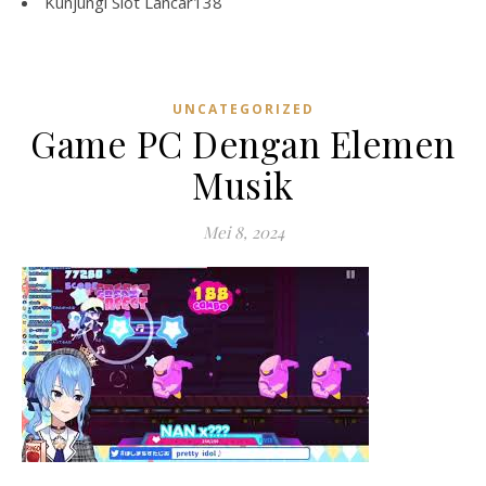
Kunjungi
Slot Lancar138
UNCATEGORIZED
Game PC Dengan Elemen
Musik
Mei 8, 2024