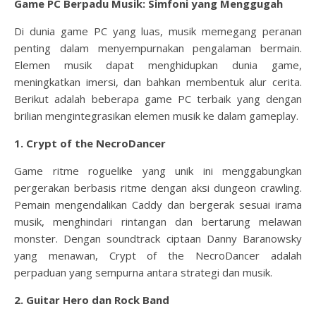
Game PC Berpadu Musik: Simfoni yang Menggugah
Di dunia game PC yang luas, musik memegang peranan
penting dalam menyempurnakan pengalaman bermain.
Elemen musik dapat menghidupkan dunia game,
meningkatkan imersi, dan bahkan membentuk alur cerita.
Berikut adalah beberapa game PC terbaik yang dengan
brilian mengintegrasikan elemen musik ke dalam gameplay.
1. Crypt of the NecroDancer
Game ritme roguelike yang unik ini menggabungkan
pergerakan berbasis ritme dengan aksi dungeon crawling.
Pemain mengendalikan Caddy dan bergerak sesuai irama
musik, menghindari rintangan dan bertarung melawan
monster. Dengan soundtrack ciptaan Danny Baranowsky
yang menawan, Crypt of the NecroDancer adalah
perpaduan yang sempurna antara strategi dan musik.
2. Guitar Hero dan Rock Band