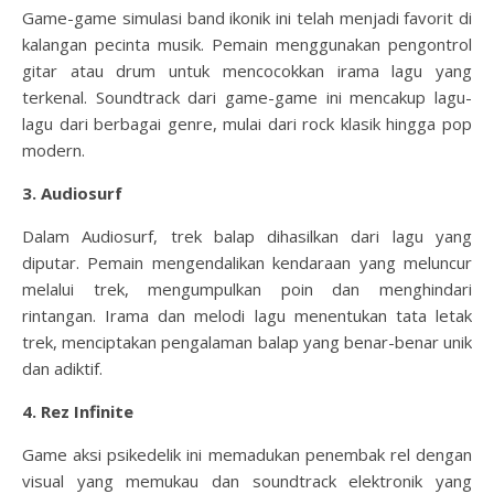
Game-game simulasi band ikonik ini telah menjadi favorit di
kalangan pecinta musik. Pemain menggunakan pengontrol
gitar atau drum untuk mencocokkan irama lagu yang
terkenal. Soundtrack dari game-game ini mencakup lagu-
lagu dari berbagai genre, mulai dari rock klasik hingga pop
modern.
3. Audiosurf
Dalam Audiosurf, trek balap dihasilkan dari lagu yang
diputar. Pemain mengendalikan kendaraan yang meluncur
melalui trek, mengumpulkan poin dan menghindari
rintangan. Irama dan melodi lagu menentukan tata letak
trek, menciptakan pengalaman balap yang benar-benar unik
dan adiktif.
4. Rez Infinite
Game aksi psikedelik ini memadukan penembak rel dengan
visual yang memukau dan soundtrack elektronik yang