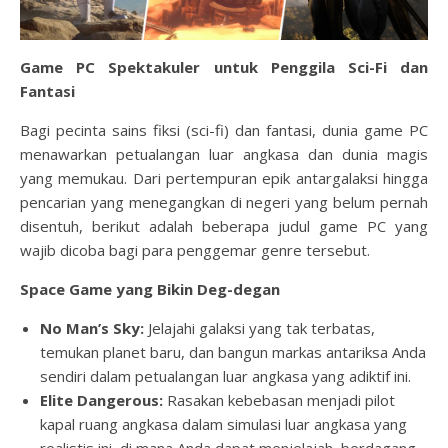
Game PC Spektakuler untuk Penggila Sci-Fi dan
Fantasi
Bagi pecinta sains fiksi (sci-fi) dan fantasi, dunia game PC
menawarkan petualangan luar angkasa dan dunia magis
yang memukau. Dari pertempuran epik antargalaksi hingga
pencarian yang menegangkan di negeri yang belum pernah
disentuh, berikut adalah beberapa judul game PC yang
wajib dicoba bagi para penggemar genre tersebut.
Space Game yang Bikin Deg-degan
No Man’s Sky:
Jelajahi galaksi yang tak terbatas,
temukan planet baru, dan bangun markas antariksa Anda
sendiri dalam petualangan luar angkasa yang adiktif ini.
Elite Dangerous:
Rasakan kebebasan menjadi pilot
kapal ruang angkasa dalam simulasi luar angkasa yang