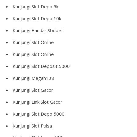
Kunjungi
Slot Depo 5k
Kunjungi
Slot Depo 10k
Kunjungi
Bandar Sbobet
Kunjungi
Slot Online
Kunjungi
Slot Online
Kunjungi
Slot Deposit 5000
Kunjungi
Megah138
Kunjungi
Slot Gacor
Kunjungi
Link Slot Gacor
Kunjungi
Slot Depo 5000
Kunjungi
Slot Pulsa