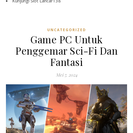
Kunjungi
Slot Lancar138
UNCATEGORIZED
Game PC Untuk
Penggemar Sci-Fi Dan
Fantasi
Mei 7, 2024