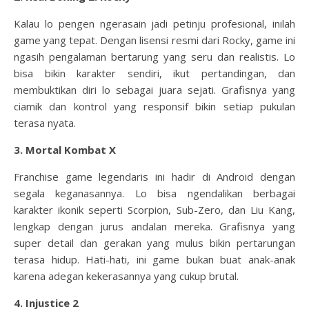
Kalau lo pengen ngerasain jadi petinju profesional, inilah
game yang tepat. Dengan lisensi resmi dari Rocky, game ini
ngasih pengalaman bertarung yang seru dan realistis. Lo
bisa bikin karakter sendiri, ikut pertandingan, dan
membuktikan diri lo sebagai juara sejati. Grafisnya yang
ciamik dan kontrol yang responsif bikin setiap pukulan
terasa nyata.
3. Mortal Kombat X
Franchise game legendaris ini hadir di Android dengan
segala keganasannya. Lo bisa ngendalikan berbagai
karakter ikonik seperti Scorpion, Sub-Zero, dan Liu Kang,
lengkap dengan jurus andalan mereka. Grafisnya yang
super detail dan gerakan yang mulus bikin pertarungan
terasa hidup. Hati-hati, ini game bukan buat anak-anak
karena adegan kekerasannya yang cukup brutal.
4. Injustice 2