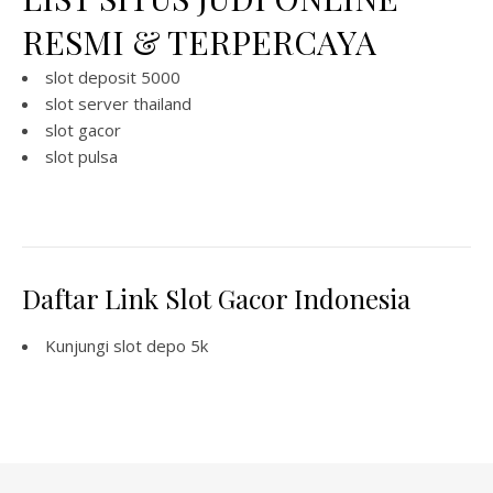
RESMI & TERPERCAYA
slot deposit 5000
slot server thailand
slot gacor
slot pulsa
Daftar Link Slot Gacor Indonesia
Kunjungi
slot depo 5k