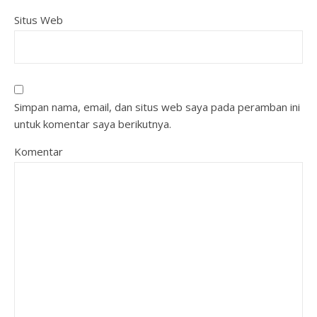
Situs Web
Simpan nama, email, dan situs web saya pada peramban ini
untuk komentar saya berikutnya.
Komentar