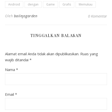
Android
dengan
Game
Grafis
Memukau
Oleh
baileysgarden
0 Komentar
TINGGALKAN BALASAN
Alamat email Anda tidak akan dipublikasikan.
Ruas yang
wajib ditandai
*
Nama
*
Email
*