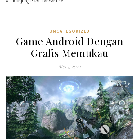
Kunjungi
Slot Lancar138
UNCATEGORIZED
Game Android Dengan
Grafis Memukau
Mei 7, 2024