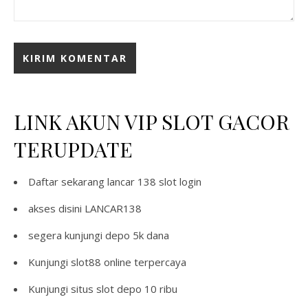
LINK AKUN VIP SLOT GACOR
TERUPDATE
Daftar sekarang
lancar 138 slot login
akses disini
LANCAR138
segera kunjungi
depo 5k dana
Kunjungi
slot88 online terpercaya
Kunjungi
situs slot depo 10 ribu