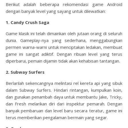
Berikut adalah beberapa rekomendasi game Android
dengan banyak level yang sayang untuk dilewatkan:
1. Candy Crush Saga
Game klasik ini telah dimainkan oleh jutaan orang di seluruh
dunia. Gameplay-nya yang sederhana, menggabungkan
permen warna-warni untuk menciptakan ledakan, membuat
game ini sangat adiktif. Dengan ribuan level yang terus
diperbarui, pemain dijamin tidak akan kehabisan tantangan.
2. Subway Surfers
Berlarilah sekencangnya melintasi rel kereta api yang sibuk
dalam Subway Surfers. Hindari rintangan, kumpulkan koin,
dan gunakan penambah daya untuk membantu Jake, Tricky,
dan Fresh melarikan diri dari inspektur pemarah. Dengan
banyak pembaruan dan level baru secara teratur, game ini
terus memberikan pengalaman bermain yang segar.