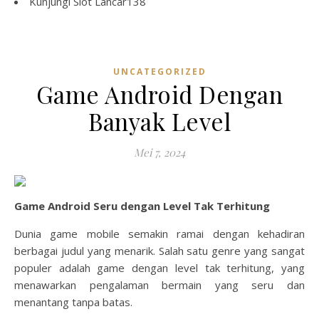
Kunjungi
Slot Lancar138
UNCATEGORIZED
Game Android Dengan
Banyak Level
Mei 7, 2024
Game Android Seru dengan Level Tak Terhitung
Dunia game mobile semakin ramai dengan kehadiran
berbagai judul yang menarik. Salah satu genre yang sangat
populer adalah game dengan level tak terhitung, yang
menawarkan pengalaman bermain yang seru dan
menantang tanpa batas.