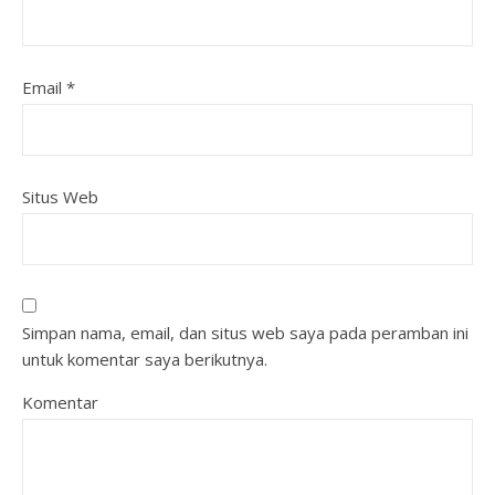
Email
*
Situs Web
Simpan nama, email, dan situs web saya pada peramban ini
untuk komentar saya berikutnya.
Komentar