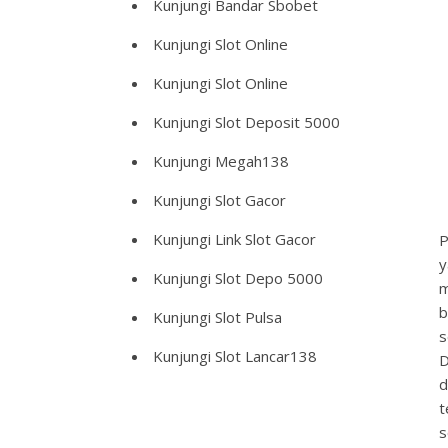
Kunjungi
Bandar Sbobet
Kunjungi
Slot Online
Kunjungi
Slot Online
Kunjungi
Slot Deposit 5000
Kunjungi
Megah138
Kunjungi
Slot Gacor
Kunjungi
Link Slot Gacor
P
Kunjungi
Slot Depo 5000
m
b
Kunjungi
Slot Pulsa
s
Kunjungi
Slot Lancar138
D
d
t
s