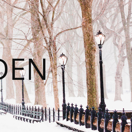
DEN
or