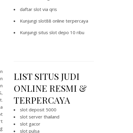
daftar
slot via qris
Kunjungi
slot88 online terpercaya
Kunjungi
situs slot depo 10 ribu
in
LIST SITUS JUDI
n
ONLINE RESMI &
an
S,
TERPERCAYA
t.
ra
slot deposit 5000
ot
slot server thailand
rt
slot gacor
ng
slot pulsa