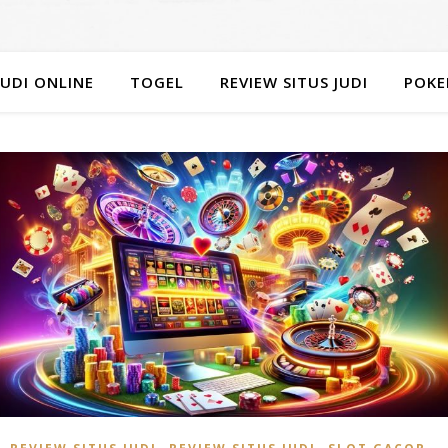
JUDI ONLINE
TOGEL
REVIEW SITUS JUDI
POKE
,
,
,