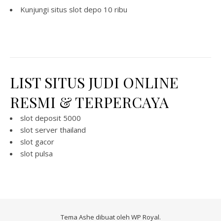
Kunjungi
situs slot depo 10 ribu
LIST SITUS JUDI ONLINE
RESMI & TERPERCAYA
slot deposit 5000
slot server thailand
slot gacor
slot pulsa
Tema Ashe dibuat oleh
WP Royal
.