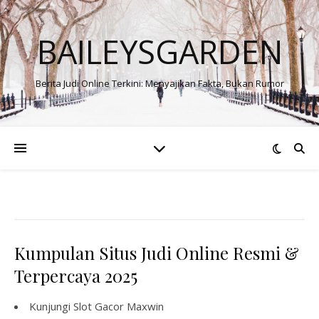
BAILEYSGARDEN
Berita Judi Online Terkini: Menyajikan Fakta, Bukan Rumor
Kumpulan Situs Judi Online Resmi &
Terpercaya 2025
Kunjungi
Slot Gacor Maxwin