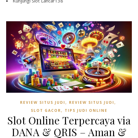
Kunjungi
Slot Lancar138
,
,
REVIEW SITUS JUDI
REVIEW SITUS JUDI
,
SLOT GACOR
TIPS JUDI ONLINE
Slot Online Terpercaya via
DANA & QRIS – Aman &