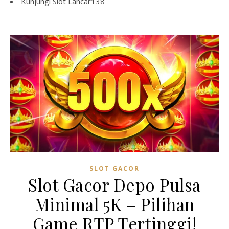
Kunjungi
Slot Lancar138
SLOT GACOR
Slot Gacor Depo Pulsa
Minimal 5K – Pilihan
Game RTP Tertinggi!