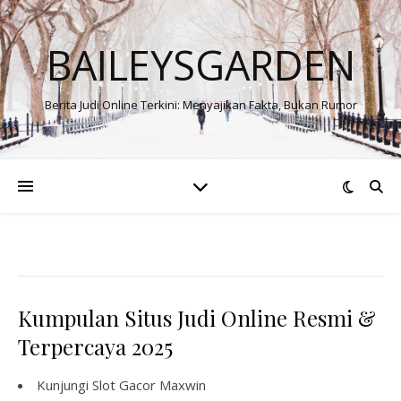
BAILEYSGARDEN
Berita Judi Online Terkini: Menyajikan Fakta, Bukan Rumor
Kumpulan Situs Judi Online Resmi &
Terpercaya 2025
Kunjungi
Slot Gacor Maxwin