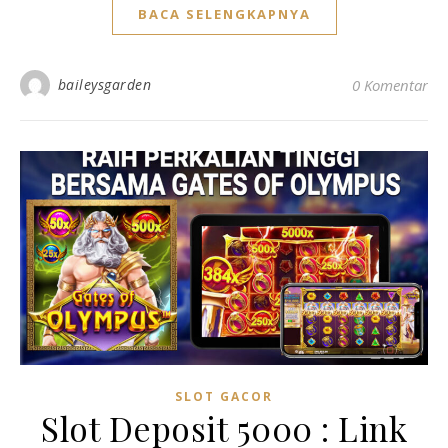
BACA SELENGKAPNYA
baileysgarden
0 Komentar
SLOT GACOR
Slot Deposit 5000 : Link