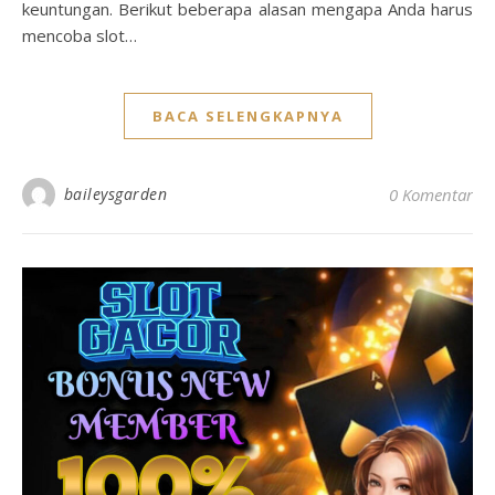
keuntungan. Berikut beberapa alasan mengapa Anda harus
mencoba slot…
BACA SELENGKAPNYA
baileysgarden
0 Komentar