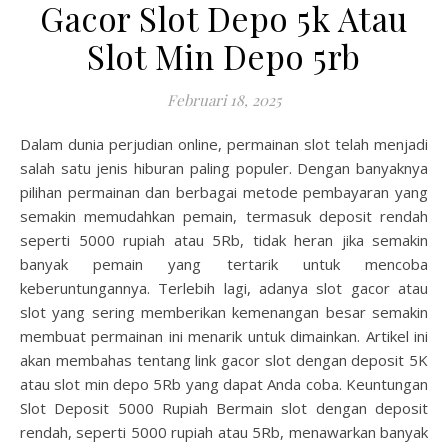
Gacor Slot Depo 5k Atau
Slot Min Depo 5rb
Februari 18, 2025
Dalam dunia perjudian online, permainan slot telah menjadi
salah satu jenis hiburan paling populer. Dengan banyaknya
pilihan permainan dan berbagai metode pembayaran yang
semakin memudahkan pemain, termasuk deposit rendah
seperti 5000 rupiah atau 5Rb, tidak heran jika semakin
banyak pemain yang tertarik untuk mencoba
keberuntungannya. Terlebih lagi, adanya slot gacor atau
slot yang sering memberikan kemenangan besar semakin
membuat permainan ini menarik untuk dimainkan. Artikel ini
akan membahas tentang link gacor slot dengan deposit 5K
atau slot min depo 5Rb yang dapat Anda coba. Keuntungan
Slot Deposit 5000 Rupiah Bermain slot dengan deposit
rendah, seperti 5000 rupiah atau 5Rb, menawarkan banyak