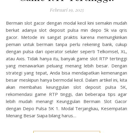
Februari 19, 2025
Bermain slot gacor dengan modal kecil kini semakin mudah
berkat adanya slot deposit pulsa min depo 5k via qris
gacor. Metode ini sangat praktis karena memungkinkan
pemain untuk bermain tanpa perlu rekening bank, cukup
dengan pulsa dari operator seluler seperti Telkomsel, XL,
atau Axis. Tidak hanya itu, banyak game slot RTP tertinggi
yang menawarkan peluang menang lebih besar. Dengan
strategi yang tepat, Anda bisa mendapatkan kemenangan
besar meskipun hanya bermodal kecil. Dalam artikel ini, kita
akan membahas keunggulan slot deposit pulsa 5K,
rekomendasi game RTP tinggi, dan beberapa tips agar
lebih mudah menang! Keunggulan Bermain Slot Gacor
dengan Depo Pulsa 5K 1. Modal Terjangkau, Kesempatan
Menang Besar Siapa bilang harus…