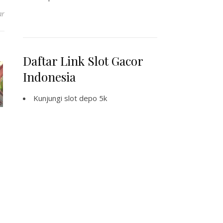
ar
Daftar Link Slot Gacor
Indonesia
Kunjungi
slot depo 5k