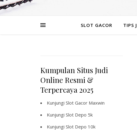
SLOT GACOR
TIPS 
Kumpulan Situs Judi
Online Resmi &
Terpercaya 2025
Kunjungi
Slot Gacor Maxwin
Kunjungi
Slot Depo 5k
Kunjungi
Slot Depo 10k