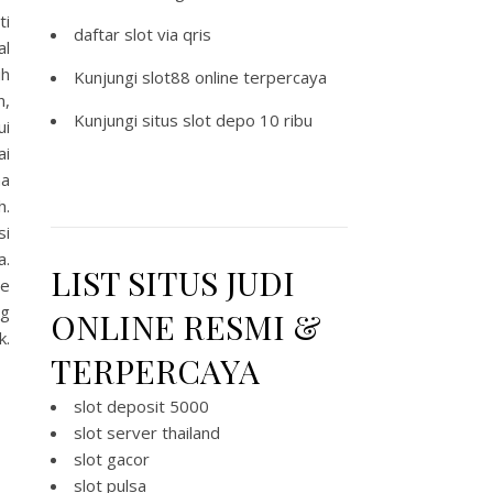
ti
daftar
slot via qris
al
ih
Kunjungi
slot88 online terpercaya
n,
Kunjungi
situs slot depo 10 ribu
ui
ai
na
h.
si
a.
LIST SITUS JUDI
de
ng
ONLINE RESMI &
k.
TERPERCAYA
slot deposit 5000
slot server thailand
slot gacor
slot pulsa