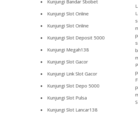
Kunjungi
Bandar Sbobet
L
L
Kunjungi
Slot Online
s
Kunjungi
Slot Online
m
p
Kunjungi
Slot Deposit 5000
s
Kunjungi
Megah138
b
m
Kunjungi
Slot Gacor
P
p
Kunjungi
Link Slot Gacor
F
Kunjungi
Slot Depo 5000
p
m
Kunjungi
Slot Pulsa
S
Kunjungi
Slot Lancar138