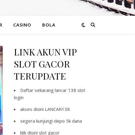
R
CASINO
BOLA
LINK AKUN VIP
SLOT GACOR
TERUPDATE
Daftar sekarang
lancar 138 slot
login
akses disini
LANCAR138
segera kunjungi
depo 5k dana
klik disini
slot gacor