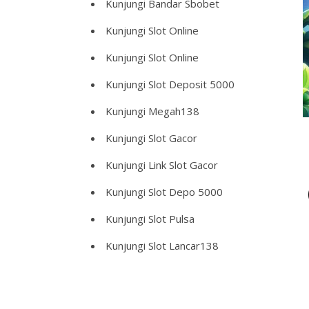
Kunjungi
Bandar Sbobet
Kunjungi
Slot Online
Kunjungi
Slot Online
Kunjungi
Slot Deposit 5000
Kunjungi
Megah138
Kunjungi
Slot Gacor
Kunjungi
Link Slot Gacor
Kunjungi
Slot Depo 5000
Kunjungi
Slot Pulsa
Kunjungi
Slot Lancar138