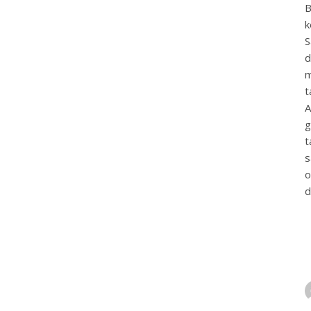
B
k
S
d
m
t
A
g
t
s
o
d