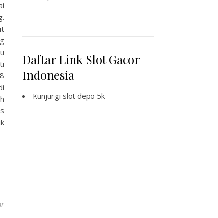
ai
g.
it
ng
bu
Daftar Link Slot Gacor
ti
Indonesia
88
di
Kunjungi
slot depo 5k
ah
as
ik
ar