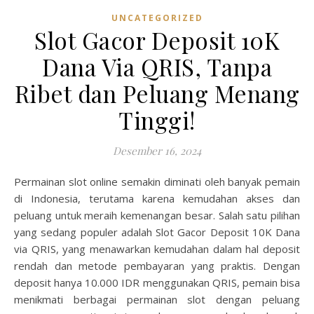
UNCATEGORIZED
Slot Gacor Deposit 10K
Dana Via QRIS, Tanpa
Ribet dan Peluang Menang
Tinggi!
Desember 16, 2024
Permainan slot online semakin diminati oleh banyak pemain
di Indonesia, terutama karena kemudahan akses dan
peluang untuk meraih kemenangan besar. Salah satu pilihan
yang sedang populer adalah Slot Gacor Deposit 10K Dana
via QRIS, yang menawarkan kemudahan dalam hal deposit
rendah dan metode pembayaran yang praktis. Dengan
deposit hanya 10.000 IDR menggunakan QRIS, pemain bisa
menikmati berbagai permainan slot dengan peluang