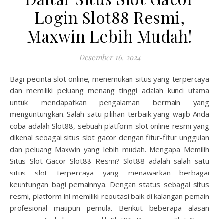
Login Slot88 Resmi,
Maxwin Lebih Mudah!
Desember 16, 2024
Bagi pecinta slot online, menemukan situs yang terpercaya
dan memiliki peluang menang tinggi adalah kunci utama
untuk mendapatkan pengalaman bermain yang
menguntungkan. Salah satu pilihan terbaik yang wajib Anda
coba adalah Slot88, sebuah platform slot online resmi yang
dikenal sebagai situs slot gacor dengan fitur-fitur unggulan
dan peluang Maxwin yang lebih mudah. Mengapa Memilih
Situs Slot Gacor Slot88 Resmi? Slot88 adalah salah satu
situs slot terpercaya yang menawarkan berbagai
keuntungan bagi pemainnya. Dengan status sebagai situs
resmi, platform ini memiliki reputasi baik di kalangan pemain
profesional maupun pemula. Berikut beberapa alasan