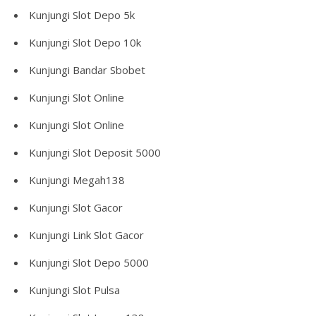
Kunjungi
Slot Depo 5k
Kunjungi
Slot Depo 10k
Kunjungi
Bandar Sbobet
Kunjungi
Slot Online
Kunjungi
Slot Online
Kunjungi
Slot Deposit 5000
Kunjungi
Megah138
Kunjungi
Slot Gacor
Kunjungi
Link Slot Gacor
Kunjungi
Slot Depo 5000
Kunjungi
Slot Pulsa