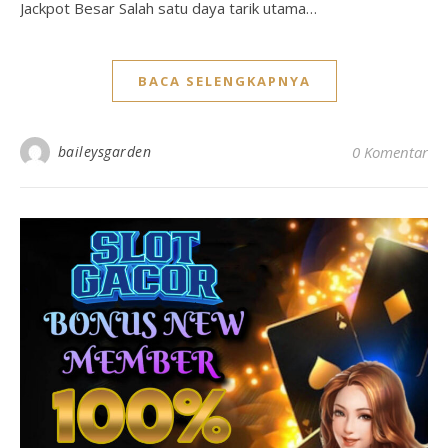
Jackpot Besar Salah satu daya tarik utama…
BACA SELENGKAPNYA
baileysgarden
0 Komentar