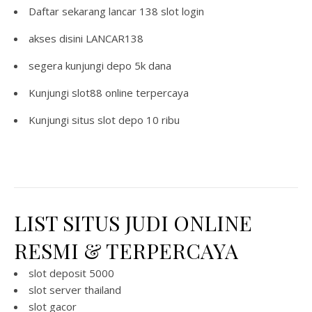
Daftar sekarang
lancar 138 slot login
akses disini
LANCAR138
segera kunjungi
depo 5k dana
Kunjungi
slot88 online terpercaya
Kunjungi
situs slot depo 10 ribu
LIST SITUS JUDI ONLINE
RESMI & TERPERCAYA
slot deposit 5000
slot server thailand
slot gacor